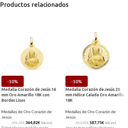
Productos relacionados
-10%
-10%
Medalla Corazón de Jesús 16
Medalla Corazón de Jesús 20
mm Oro Amarillo 18K con
mm Hélice Calada Oro Amarillo
Bordes Lisos
18K
Medallas de Oro Corazón de
Medallas de Oro Corazón de
Jesús
Jesús
364,82
€
587,75
€
405,35
€
653,05
€
IVA incl.
IVA incl.
Elaborada joya medalla que te
Joya de gran sutileza ideal para