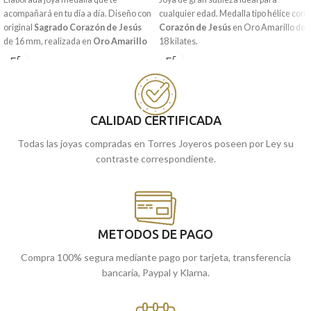
acompañará en tu día a día. Diseño con
cualquier edad. Medalla tipo hélice con
original
Sagrado
Corazón
de
Jesús
Corazón de Jesús
en
Oro Amarillo
de
de 16 mm, realizada en
Oro Amarillo
18 kilates.
de 18 kilates y acompañada por
Encuéntrala
en nuestras tiendas
sencilla terminación lisa brillo. Joya de
de
Málaga
, o
cómprala
online y te la
tamaño aparente, que durará para
llevamos a casa.
toda la vida.
CALIDAD CERTIFICADA
Encuéntrala
en nuestras tiendas
Málaga
cómprala
de
, o
online y te
Todas las joyas compradas en Torres Joyeros poseen por Ley su
la llevamos a casa.
contraste correspondiente.
METODOS DE PAGO
Compra 100% segura mediante pago por tarjeta, transferencia
bancaria, Paypal y Klarna.