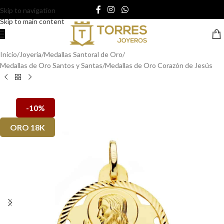
Skip to navigation
Skip to main content
Inicio
/
Joyería
/
Medallas Santoral de Oro
/
Medallas de Oro Santos y Santas
/
Medallas de Oro Corazón de Jesús
-10%
ORO 18K