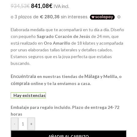
841,08
€
934,53
€
IVA incl.
Elaborada medalla que te acompañará en tu día a día. Diseño
con pequeño
Sagrado
Corazón
de
Jesús
de 24 mm, que
está realizado en
Oro Amarillo
de 18 kilates y acompañada
por unas elaboradas tallas laterales y detalles calados.
Estamos seguros que es la joya perfecta que estabas
buscando.
Encuéntrala
en nuestras tiendas de
Málaga
y Melilla, o
cómprala
online y te la enviamos a casa.
Hay existencias
Embalaje para regalo incluido. Plazo de entrega 24-72
horas
-
+
AÑADIR AL CARRITO