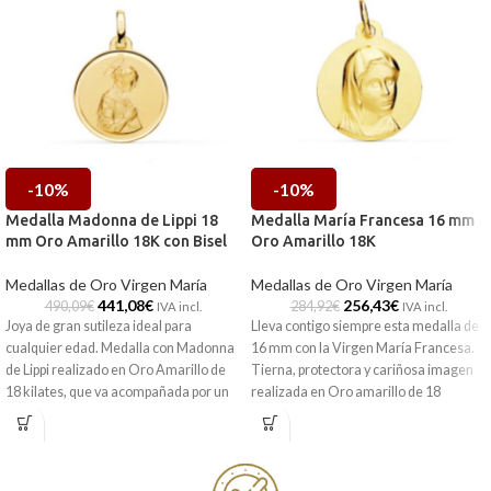
-10%
-10%
Medalla Madonna de Lippi 18
Medalla María Francesa 16 mm
mm Oro Amarillo 18K con Bisel
Oro Amarillo 18K
Medallas de Oro Virgen María
Medallas de Oro Virgen María
441,08
€
256,43
€
490,09
€
284,92
€
IVA incl.
IVA incl.
Joya de gran sutileza ideal para
Lleva contigo siempre esta medalla de
cualquier edad. Medalla con Madonna
16 mm con la Virgen María Francesa.
de Lippi realizado en Oro Amarillo de
Tierna, protectora y cariñosa imagen
18 kilates, que va acompañada por un
realizada en Oro amarillo de 18
original bisel lateral a modo de detalle.
kilates, ideal para que la lleves siempre
Aquí tienes esta excelente pieza a
contigo.
completar en tu joyero.
Encuéntrala en nuestras tiendas