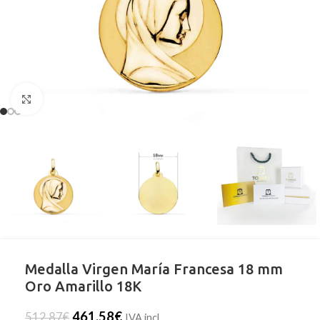
Clic para ampliar
Medalla Virgen María Francesa 18 mm
Oro Amarillo 18K
461,58
€
512,87
€
IVA incl.