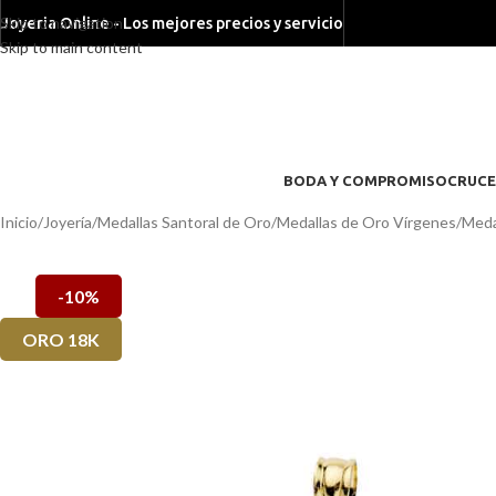
Skip to navigation
Joyeria Online - Los mejores precios y servicio
Skip to main content
BODA Y COMPROMISO
CRUCE
Inicio
/
Joyería
/
Medallas Santoral de Oro
/
Medallas de Oro Vírgenes
/
Meda
-10%
ORO 18K