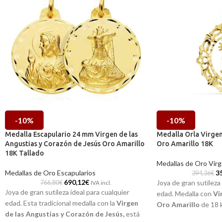
-10%
-10%
Medalla Escapulario 24 mm Virgen de las
Medalla Orla Virge
Angustias y Corazón de Jesús Oro Amarillo
Oro Amarillo 18K
18K Tallado
Medallas de Oro Virg
Medallas de Oro Escapularios
3
394,36
€
690,12
€
Joya de gran sutileza 
766,80
€
IVA incl.
Joya de gran sutileza ideal para cualquier
edad. Medalla con
Vi
edad. Esta tradicional medalla con la
Virgen
Oro Amarillo
de 18 k
de las Angustias y Corazón de Jesús,
está
Recógela
en nuestra