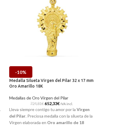
-10%
-10%
Medalla Silueta Virgen del Pilar 32 x 17 mm
Medalla Virgen 
Oro Amarillo 18K
Amarillo 18K con
Medallas de Oro Virgen del Pilar
Medalla de Oro Vi
652,33
€
724,81
€
260,89
IVA incl.
.
Lleva siempre contigo tu amor por la
Virgen
Joya de gran sutil
del Pilar
. Preciosa medalla con la silueta de la
edad. Medalla con
Virgen elaborada en
Oro amarillo de 18
relieve en
Oro Ama
kilates
, acompañada por un realista y
Puedes encontrar