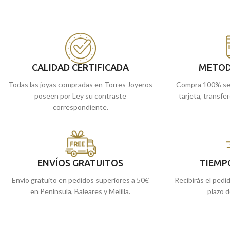
realizada en
Oro amarillo
de 18 kilates, con
cómprala
online y te
24 mm de diámetro y un precioso tallado
junto a terminación mate brillo.
Recógela en nuestras tiendas de Málaga, o
cómprala online y te la enviamos a casa.
CALIDAD CERTIFICADA
METOD
Todas las joyas compradas en Torres Joyeros
Compra 100% se
poseen por Ley su contraste
tarjeta, transfe
correspondiente.
ENVÍOS GRATUITOS
TIEMP
Envío gratuito en pedidos superiores a 50€
Recibirás el pedi
en Península, Baleares y Melilla.
plazo d