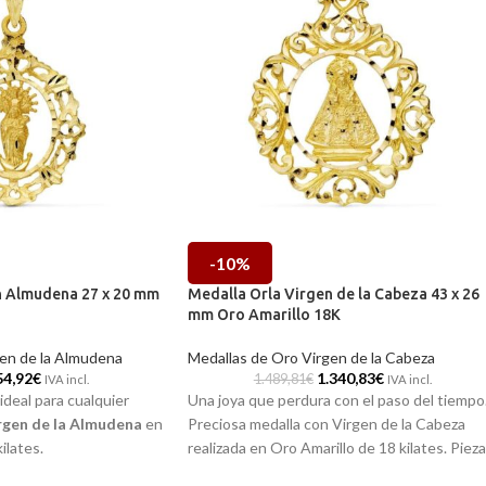
-10%
n Almudena 27 x 20 mm
Medalla Orla Virgen de la Cabeza 43 x 26
mm Oro Amarillo 18K
en de la Almudena
Medallas de Oro Virgen de la Cabeza
54,92
€
1.340,83
€
1.489,81
€
IVA incl.
IVA incl.
ideal para cualquier
Una joya que perdura con el paso del tiempo
rgen de la Almudena
en
Preciosa medalla con Virgen de la Cabeza
ilates.
realizada en Oro Amarillo de 18 kilates. Pieza
de 43 x 26 milímetros que incorpora su
s tiendas de Málaga, o