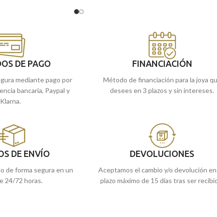
imagen central con realista relieve, excelent
 la llevamos a casa.
y elaborado tallado lateral con acabado brillo
OS DE PAGO
FINANCIACIÓN
gura mediante pago por
Método de financiación para la joya q
rencia bancaria, Paypal y
desees en 3 plazos y sin intereses.
Klarna.
OS DE ENVÍO
DEVOLUCIONES
do de forma segura en un
Aceptamos el cambio y/o devolución en
e 24/72 horas.
plazo máximo de 15 días tras ser recibi