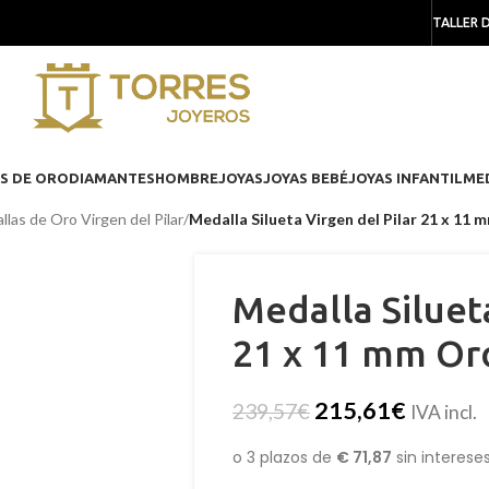
TALLER 
S DE ORO
DIAMANTES
HOMBRE
JOYAS
JOYAS BEBÉ
JOYAS INFANTIL
ME
llas de Oro Virgen del Pilar
/
Medalla Silueta Virgen del Pilar 21 x 11
Medalla Siluet
21 x 11 mm Or
215,61
€
239,57
€
IVA incl.