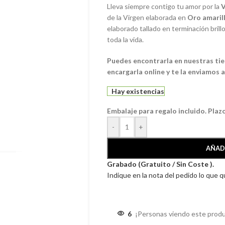
Lleva siempre contigo tu amor por la
V
de la Virgen elaborada en
Oro amarill
elaborado tallado en terminación brill
toda la vida.
Puedes encontrarla en nuestras tien
encargarla online y te la enviamos a
Hay existencias
Embalaje para regalo incluido. Plaz
-
+
AÑAD
Grabado (Gratuito / Sin Coste ).
Indique en la nota del pedido lo que 
6
¡Personas viendo este produ