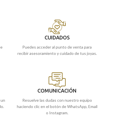
e
elaborado tallado en terminación brillo. De
de
Málaga
, o si 
.
generación a generación. Una joya para toda
online y te la en
la vida.
Puedes encontrarla en nuestras tiendas
de Málaga, o si lo prefieres, puedes
encargarla online y te la enviamos a casa.
CUIDADOS
ue
Puedes acceder al punto de venta para
recibir asesoramiento y cuidado de tus joyas.
COMUNICACIÓN
 un
Resuelve las dudas con nuestro equipo
do.
haciendo clic en el botón de WhatsApp, Email
o Instagram.