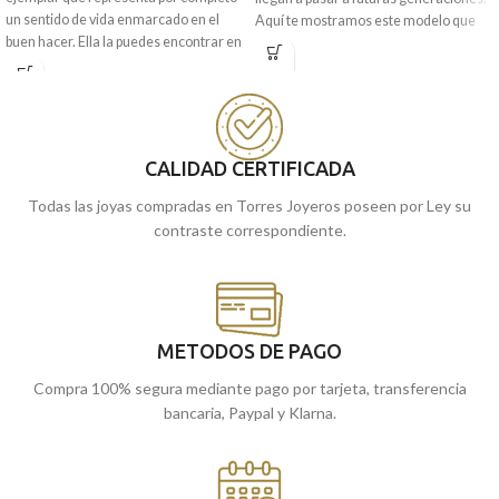
un sentido de vida enmarcado en el
Aquí te mostramos este modelo que
buen hacer. Ella la puedes encontrar en
combina el
Cristo de la Laguna
y
esta medalla tipo silueta realizada en
Virgen Candelaria
en
Oro Amarillo
excelente oro amarillo de 18 kilates,
de 18 kilates, con preciosas tallas
con 14 mm y un realistas detalles
laterales.
tallados en su borde para darle un
Recógela
en nuestras tiendas de
toque más original.
CALIDAD CERTIFICADA
Málaga, o cómprala online y te la
llevamos a casa.
Todas las joyas compradas en Torres Joyeros poseen por Ley su
contraste correspondiente.
METODOS DE PAGO
Compra 100% segura mediante pago por tarjeta, transferencia
bancaria, Paypal y Klarna.