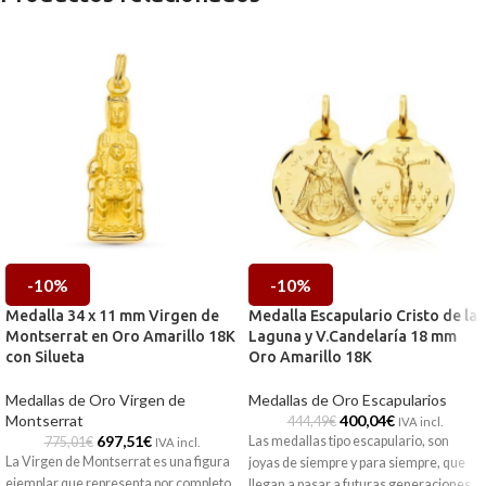
-10%
-10%
Medalla 34 x 11 mm Virgen de
Medalla Escapulario Cristo de la
Montserrat en Oro Amarillo 18K
Laguna y V.Candelaría 18 mm
con Silueta
Oro Amarillo 18K
Medallas de Oro Virgen de
Medallas de Oro Escapularios
Montserrat
400,04
€
444,49
€
IVA incl.
697,51
€
Las medallas tipo escapulario, son
775,01
€
IVA incl.
La Virgen de Montserrat es una figura
joyas de siempre y para siempre, que
ejemplar que representa por completo
llegan a pasar a futuras generaciones.