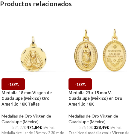
Productos relacionados
-10%
-10%
Medalla 18 mm Virgen de
Medalla 23 x 15 mm V.
Guadalupe (México) Oro
Guadalupe (México) en Oro
Amarillo 18K Tallas
Amarillo 18K
Medallas de Oro Virgen de
Medallas de Oro Virgen de
Guadalupe (México)
Guadalupe (México)
471,84
€
338,49
€
524,27
€
376,10
€
IVA incl.
IVA incl.
Medalla circular de 18 mm y 2,30 gr de
Tradicional medalla con la
Virgen de