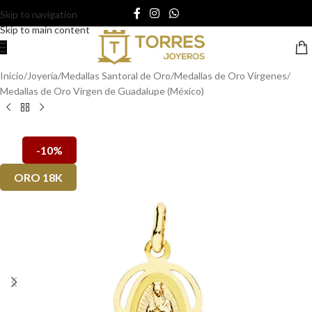
Skip to navigation
Skip to main content
Inicio
/
Joyería
/
Medallas Santoral de Oro
/
Medallas de Oro Vírgenes
/
Medallas de Oro Virgen de Guadalupe (México)
-10%
ORO 18K