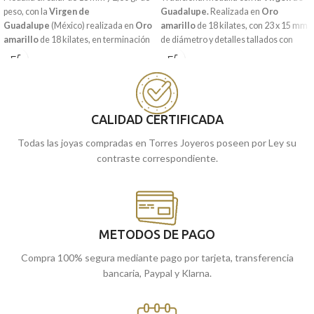
peso, con la
Virgen de
Guadalupe.
Realizada en
Oro
Guadalupe
(México) realizada en
Oro
amarillo
de 18 kilates, con 23 x 15 mm
amarillo
de 18 kilates, en terminación
de diámetro y detalles tallados con
brillo con detalles tallados a relieve.
imagen a relieve.
Joya de gran sutileza perfecta para ti o
Recógela
en nuestras tiendas de
regalar a quien más quieras.
cómprala
Málaga
, o
online y te la
Recógela
en nuestras tiendas de
llevamos a casa.
CALIDAD CERTIFICADA
Málaga
cómprala
, o
online y te la
llevamos a casa.
Todas las joyas compradas en Torres Joyeros poseen por Ley su
contraste correspondiente.
METODOS DE PAGO
Compra 100% segura mediante pago por tarjeta, transferencia
bancaria, Paypal y Klarna.