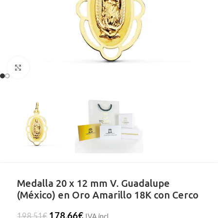
Clic para ampliar
Medalla 20 x 12 mm V. Guadalupe
(México) en Oro Amarillo 18K con Cerco
178,66
€
198,51
€
IVA incl.