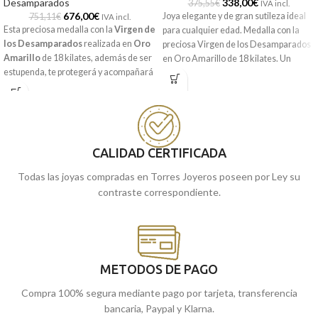
Desamparados
338,00
€
375,55
€
IVA incl.
676,00
€
Joya elegante y de gran sutileza ideal
751,11
€
IVA incl.
Esta preciosa medalla con la
Virgen de
para cualquier edad. Medalla con la
los Desamparados
realizada en
Oro
preciosa Virgen de los Desamparados
Amarillo
de 18 kilates, además de ser
en Oro Amarillo de 18 kilates. Un
estupenda, te protegerá y acompañará
precioso tamaño de 16 mm con
a diario. 33 x 18 mm y realistas detallas
detalles tallados que la hacen perfecta.
tallados.
Modelo ideado para que lo puedas
llevar siempre contigo y te acompaña
Recógela
en nuestras tiendas de
durante toda la vida.
Málaga, o cómprala online y te la
CALIDAD CERTIFICADA
Recógela
enviamos a casa.
en nuestras tiendas de
Málaga, o cómprala online y te la
Todas las joyas compradas en Torres Joyeros poseen por Ley su
enviamos a casa.
contraste correspondiente.
METODOS DE PAGO
Compra 100% segura mediante pago por tarjeta, transferencia
bancaria, Paypal y Klarna.