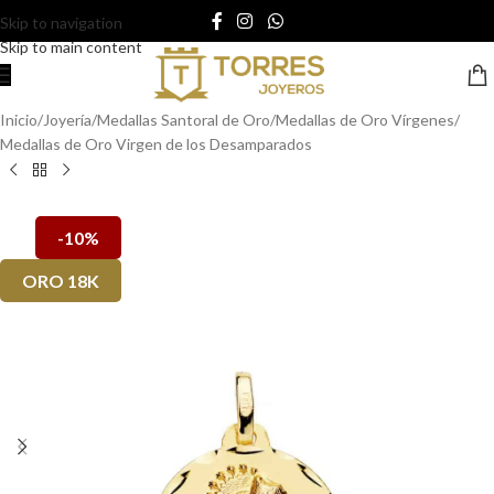
Skip to navigation
Skip to main content
Inicio
/
Joyería
/
Medallas Santoral de Oro
/
Medallas de Oro Vírgenes
/
Medallas de Oro Virgen de los Desamparados
-10%
ORO 18K