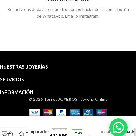
Resuelve las dudas con nuestro equipo haciendo clic en el botón
de WhatsApp, Email o Instagram.
NUESTRAS JOYERÍAS
SERVICIOS
INFORMACIÓN
© 2026
Torres JOYEROS
| Joyería Online
Embalaje
para
Medalla
regalo
Virgen de los
482,87
€
incluido.
Grabado (
Desamparados
Hay
-
434,58
€