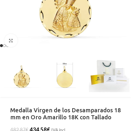
Clic para ampliar
Medalla Virgen de los Desamparados 18
mm en Oro Amarillo 18K con Tallado
434,58
€
482,87
€
IVA incl.