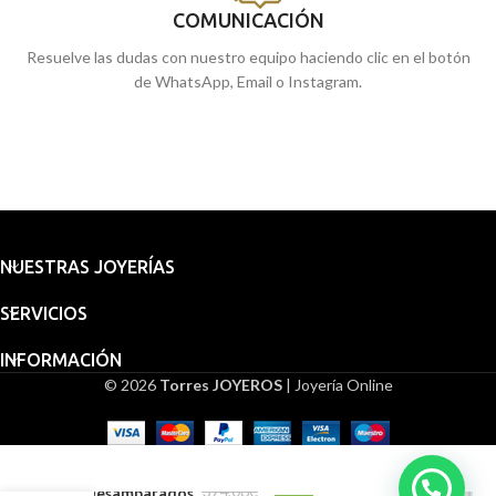
COMUNICACIÓN
Resuelve las dudas con nuestro equipo haciendo clic en el botón
de WhatsApp, Email o Instagram.
NUESTRAS JOYERÍAS
SERVICIOS
INFORMACIÓN
© 2026
Torres JOYEROS
| Joyería Online
Embalaje
para
Medalla
regalo
394,08
€
V.Desamparados