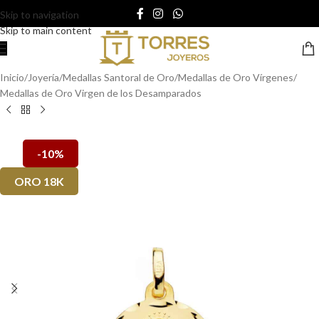
Skip to navigation
Skip to main content
Inicio
/
Joyería
/
Medallas Santoral de Oro
/
Medallas de Oro Vírgenes
/
Medallas de Oro Virgen de los Desamparados
-10%
ORO 18K