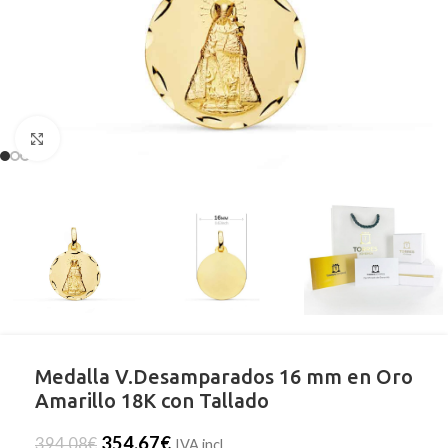
Clic para ampliar
Medalla V.Desamparados 16 mm en Oro
Amarillo 18K con Tallado
354,67
€
394,08
€
IVA incl.