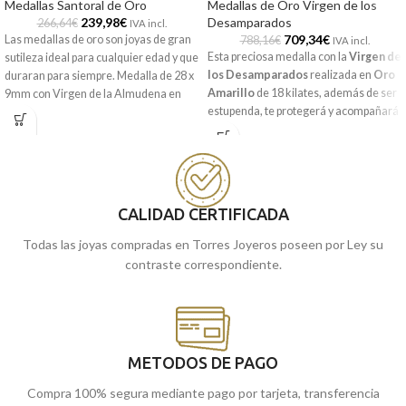
Medallas Santoral de Oro
Medallas de Oro Virgen de los
239,98
€
Desamparados
266,64
€
IVA incl.
709,34
€
Las medallas de oro son joyas de gran
788,16
€
IVA incl.
Esta preciosa medalla con la
Virgen de
sutileza ideal para cualquier edad y que
los Desamparados
realizada en
Oro
duraran para siempre. Medalla de 28 x
Amarillo
de 18 kilates, además de ser
9mm con Virgen de la Almudena en
estupenda, te protegerá y acompañará
Oro Amarillo de 18 kilates y precioso
a diario. 33 x 18 mm y realistas detallas
forma en silueta.
tallados.
Recógela
en nuestras tiendas de
Recógela
en nuestras tiendas de
Málaga
cómprala
, o
online y te la
Málaga, o cómprala online y te la
llevamos a casa.
CALIDAD CERTIFICADA
enviamos a casa.
Todas las joyas compradas en Torres Joyeros poseen por Ley su
contraste correspondiente.
METODOS DE PAGO
Compra 100% segura mediante pago por tarjeta, transferencia