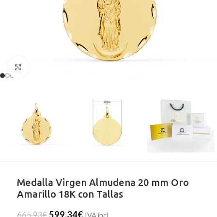
Clic para ampliar
Medalla Virgen Almudena 20 mm Oro
Amarillo 18K con Tallas
599,34
€
665,93
€
IVA incl.