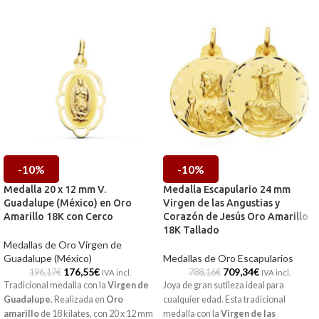
-10%
-10%
Medalla 20 x 12 mm V.
Medalla Escapulario 24 mm
Guadalupe (México) en Oro
Virgen de las Angustias y
Amarillo 18K con Cerco
Corazón de Jesús Oro Amarillo
18K Tallado
Medallas de Oro Virgen de
Guadalupe (México)
Medallas de Oro Escapularios
176,55
€
709,34
€
196,17
€
788,16
€
IVA incl.
IVA incl.
Tradicional medalla con la
Virgen de
Joya de gran sutileza ideal para
Guadalupe.
Realizada en
Oro
cualquier edad. Esta tradicional
amarillo
de 18 kilates, con 20 x 12 mm
medalla con la
Virgen de las