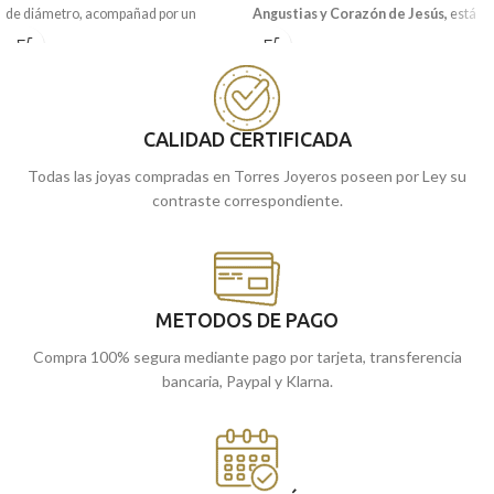
de diámetro, acompañad por un
Angustias y Corazón de Jesús,
está
precioso y elegante cerco que recoge a
realizada en
Oro amarillo
de 18
la virgen.
kilates, con 24 mm de diámetro y un
precioso tallado junto a terminación
Recógela
en nuestras tiendas de
mate brillo.
cómprala
Málaga
, o
online y te la
Recógela en nuestras tiendas de
CALIDAD CERTIFICADA
llevamos a casa.
Málaga, o cómprala online y te la
Todas las joyas compradas en Torres Joyeros poseen por Ley su
enviamos a casa.
contraste correspondiente.
METODOS DE PAGO
Compra 100% segura mediante pago por tarjeta, transferencia
bancaria, Paypal y Klarna.