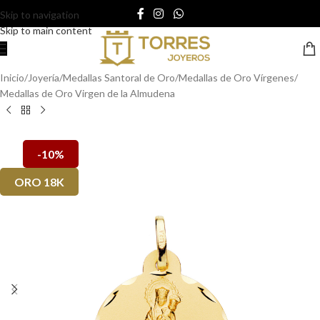
Skip to navigation
Skip to main content
Inicio
/
Joyería
/
Medallas Santoral de Oro
/
Medallas de Oro Vírgenes
/
Medallas de Oro Virgen de la Almudena
-10%
ORO 18K