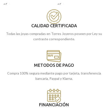
realista tallado además de una
acabado del colgante es matizado con
terminación brillo. Un colgante para
algunas zonas en brillo para resaltar la
toda la vida.
figura en relieve.
Encuéntrala en nuestras joyerías de
Puedes encontrarlo en nuestras
Málaga y Melilla, o cómprala online
tiendas de Málaga y Melilla, o si lo
CALIDAD CERTIFICADA
y te la llevamos a casa.
prefieres, encargándola online te la
Todas las joyas compradas en Torres Joyeros poseen por Ley su
enviamos a casa.
contraste correspondiente.
METODOS DE PAGO
Compra 100% segura mediante pago por tarjeta, transferencia
bancaria, Paypal y Klarna.
FINANCIACIÓN