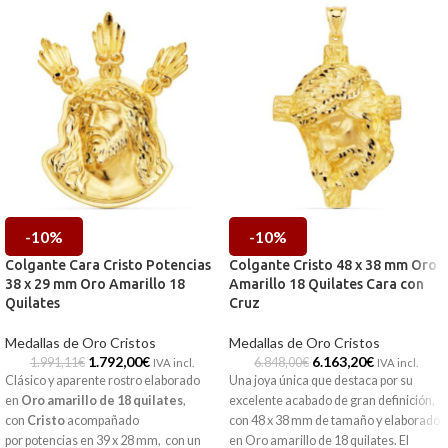
-10%
-10%
Colgante Cara Cristo Potencias
Colgante Cristo 48 x 38 mm Oro
38 x 29 mm Oro Amarillo 18
Amarillo 18 Quilates Cara con
Quilates
Cruz
Medallas de Oro Cristos
Medallas de Oro Cristos
1.792,00
€
6.163,20
€
1.991,11
€
6.848,00
€
IVA incl.
IVA incl.
Clásico y aparente rostro elaborado
Una joya única que destaca por su
en
Oro amarillo de 18 quilates
,
excelente acabado de gran definición,
con
Cristo
acompañado
con 48 x 38 mm de tamaño y elaborado
por potencias en 39 x 28 mm, con un
en Oro amarillo de 18 quilates. El