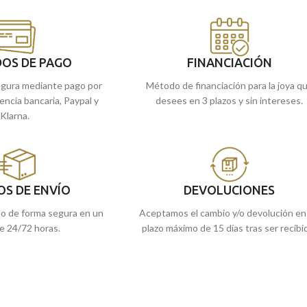
 Perfecta para ti y para
Perfecta para llevar a diario.
Puedes encontrarla en nuestras tiendas
 en nuestras tiendas
de
Málaga
y Melilla, o si lo prefieres,
o si lo encargas online,
encargarla online y te la enviamos a casa.
OS DE PAGO
FINANCIACIÓN
a.
gura mediante pago por
Método de financiación para la joya q
rencia bancaria, Paypal y
desees en 3 plazos y sin intereses.
Klarna.
OS DE ENVÍO
DEVOLUCIONES
do de forma segura en un
Aceptamos el cambio y/o devolución en
e 24/72 horas.
plazo máximo de 15 días tras ser recibi