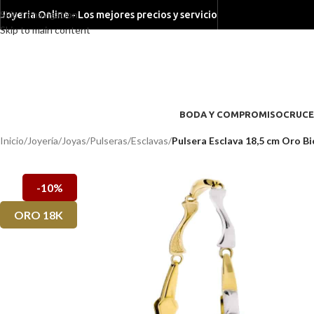
Skip to navigation
Joyeria Online - Los mejores precios y servicio
Skip to main content
BODA Y COMPROMISO
CRUCE
Inicio
/
Joyería
/
Joyas
/
Pulseras
/
Esclavas
/
Pulsera Esclava 18,5 cm Oro B
-10%
ORO 18K