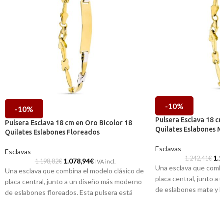
-10%
-10%
Pulsera Esclava 18 
Pulsera Esclava 18 cm en Oro Bicolor 18
Quilates Eslabones 
Quilates Eslabones Floreados
Esclavas
Esclavas
1.
1.242,41
€
1.078,94
€
1.198,82
€
IVA incl.
Una esclava que comb
Una esclava que combina el modelo clásico de
placa central, junto
placa central, junto a un diseño más moderno
de eslabones mate y b
de eslabones floreados. Esta pulsera está
elaborada en oro bico
elaborada en oro bicolor de 18 quilates, y en
su centro podemos gr
su centro podemos grabar el nombre, fecha o