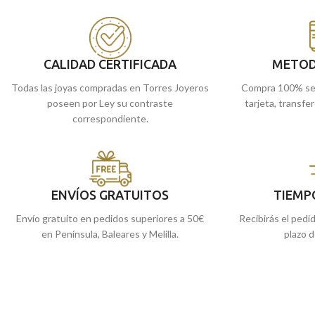
iniciales que quieras.
iniciales que quieras. Perfecta para ti y para
llevar a diario.
llevar a diario.
Puedes encontrarlo
Puedes encontrarla en nuestras tiendas
de Málaga y Melilla, 
de
Málaga
y Melilla, o si lo prefieres,
CALIDAD CERTIFICADA
METOD
te lo enviamos a cas
encargarla online y te la enviamos a casa.
Todas las joyas compradas en Torres Joyeros
Compra 100% se
poseen por Ley su contraste
tarjeta, transfe
correspondiente.
ENVÍOS GRATUITOS
TIEMP
Envío gratuito en pedidos superiores a 50€
Recibirás el pedi
en Península, Baleares y Melilla.
plazo d