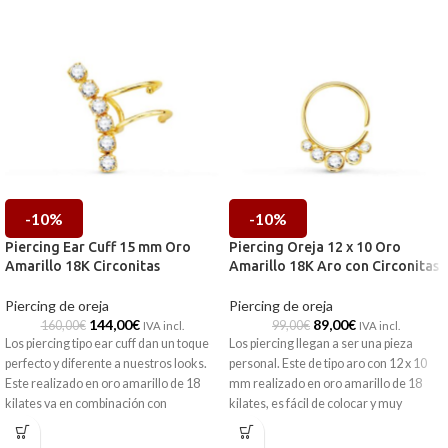
-10%
-10%
Piercing Ear Cuff 15 mm Oro
Piercing Oreja 12 x 10 Oro
Amarillo 18K Circonitas
Amarillo 18K Aro con Circonitas
Piercing de oreja
Piercing de oreja
144,00
€
89,00
€
160,00
€
99,00
€
IVA incl.
IVA incl.
Los piercing tipo ear cuff dan un toque
Los piercing llegan a ser una pieza
perfecto y diferente a nuestros looks.
personal. Este de tipo aro con 12 x 10
Este realizado en oro amarillo de 18
mm realizado en oro amarillo de 18
kilates va en combinación con
kilates, es fácil de colocar y muy
radiantes circonitas que no pasarán
cómodo de llevar. Además, combina
desapercibidas.
radiantes circonitas en su inferior que