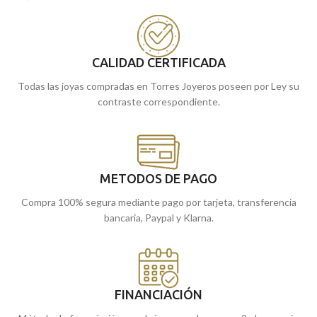
no pasaran desapercibidas.
Puedes encontrarlo en nuestras
tiendas de Málaga, o si lo prefieres,
Puedes encontrarlo en nuestras
puedes encargarlo online y te lo
tiendas de Málaga y Melilla, o si lo
CALIDAD CERTIFICADA
enviamos a casa.
prefieres, puedes encargarlo online
y te lo enviamos a casa.
Todas las joyas compradas en Torres Joyeros poseen por Ley su
contraste correspondiente.
METODOS DE PAGO
Compra 100% segura mediante pago por tarjeta, transferencia
bancaria, Paypal y Klarna.
FINANCIACIÓN