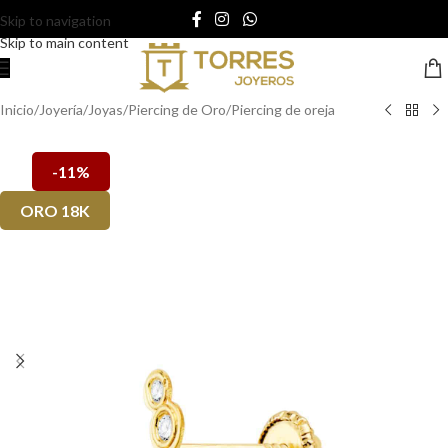
Skip to navigation
Skip to main content
Inicio
/
Joyería
/
Joyas
/
Piercing de Oro
/
Piercing de oreja
-11%
ORO 18K