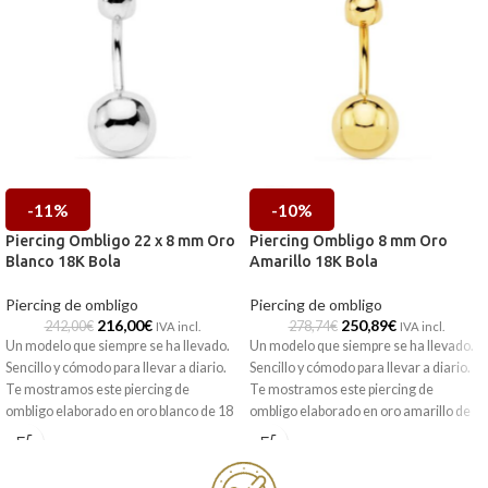
-11%
-10%
Piercing Ombligo 22 x 8 mm Oro
Piercing Ombligo 8 mm Oro
Blanco 18K Bola
Amarillo 18K Bola
Piercing de ombligo
Piercing de ombligo
216,00
€
250,89
€
242,00
€
278,74
€
IVA incl.
IVA incl.
Un modelo que siempre se ha llevado.
Un modelo que siempre se ha llevado.
Sencillo y cómodo para llevar a diario.
Sencillo y cómodo para llevar a diario.
Te mostramos este piercing de
Te mostramos este piercing de
ombligo elaborado en oro blanco de 18
ombligo elaborado en oro amarillo de
kilates, formado por una bola lisa de 8
18 kilates, formado por una bola lisa de
mm.
8 mm.
Puedes encontrarlo en nuestras
Puedes encontrarlo en nuestras