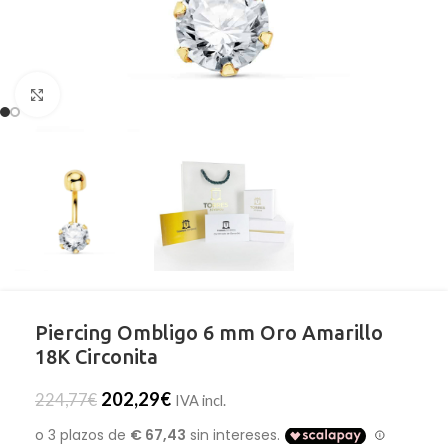
Clic para ampliar
Piercing Ombligo 6 mm Oro Amarillo
18K Circonita
202,29
€
224,77
€
IVA incl.