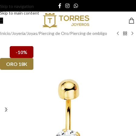
Skip to navigation
Skip to main content
Inicio
/
Joyería
/
Joyas
/
Piercing de Oro
/
Piercing de ombligo
-10%
ORO 18K