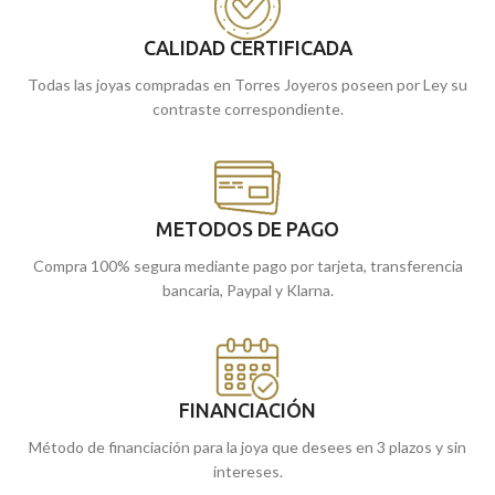
tiendas de Málaga, o si lo prefieres,
tiendas de Málaga, o si lo prefieres,
encargarlo online y te lo enviamos a
encargarlo online y te lo enviamos a
CALIDAD CERTIFICADA
casa.
casa.
Todas las joyas compradas en Torres Joyeros poseen por Ley su
contraste correspondiente.
METODOS DE PAGO
Compra 100% segura mediante pago por tarjeta, transferencia
bancaria, Paypal y Klarna.
FINANCIACIÓN
Método de financiación para la joya que desees en 3 plazos y sin
intereses.