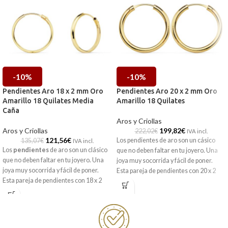
-10%
-10%
Pendientes Aro 18 x 2 mm Oro
Pendientes Aro 20 x 2 mm Oro
Amarillo 18 Quilates Media
Amarillo 18 Quilates
Caña
Aros y Criollas
Aros y Criollas
199,82
€
222,02
€
IVA incl.
121,56
€
Los pendientes de aro son un cásico
135,07
€
IVA incl.
Los
pendientes
de aro son un clásico
que no deben faltar en tu joyero. Una
que no deben faltar en tu joyero. Una
joya muy socorrida y fácil de poner.
joya muy socorrida y fácil de poner.
Esta pareja de pendientes con 20 x 2
Esta pareja de pendientes con 18 x 2
mm, está realizada en Oro amarillo de
mm tipo 1/2 caña, está realizada en
18 quilates y son perfectos para ti.
Oro amarillo de 18 quilates
y son
Puedes encontrarlo en nuestras
perfectos para ti.
tiendas de
Málaga
y Melilla, o si lo
Puedes encontrarlo en nuestras
prefieres, encargarlo online y te lo