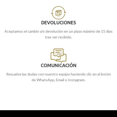
DEVOLUCIONES
Aceptamos el cambio y/o devolución en un plazo máximo de 15 días
tras ser recibido.
COMUNICACIÓN
Resuelve las dudas con nuestro equipo haciendo clic en el botón
de WhatsApp, Email o Instagram.