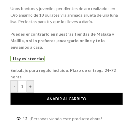
Unos bonitos y juveniles pendientes de aro realizados en
Oro amarillo de 18 quilates y la animada silueta de una luna
lisa. Perfectos para ti y que los lleves a diario.
Puedes encontrarlo en nuestras tiendas de
Málaga
y
Melilla, o si lo prefieres, encargarlo online y te lo
enviamos a casa.
Hay existencias
Embalaje para regalo incluido. Plazo de entrega 24-72
horas
-
+
AÑADIR AL CARRITO
12
¡Personas viendo este producto ahora!