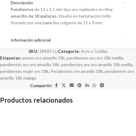
Descripción
Pendientes
de 12 x 1,5 mm tipo aro realizados en
Oro
amarillo de 18 quilates
. Diseño en terminación brillo
formado por una
Luna
lisa colgante de 11 x 9 mm.
Información adicional
SKU:
18403-LU
Categoría:
Aros y Criollas
Etiquetas:
aretes oro amarillo 18k
,
pendientes aro oro 18k melilla
,
pendientes aro oro amarillo 18k
,
pendientes aro oro amarillo 18k melilla
,
pendientes mujer oro 18k
,
Pendientes oro amarillo 18k
,
pendientes oro
amarillo 18k malaga
Compartir:
Productos relacionados