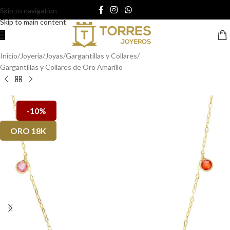
Skip to navigation
Skip to main content
Inicio
/
Joyería
/
Joyas
/
Gargantillas y Collares
/
Gargantillas y Collares de Oro Amarillo
-10%
ORO 18K