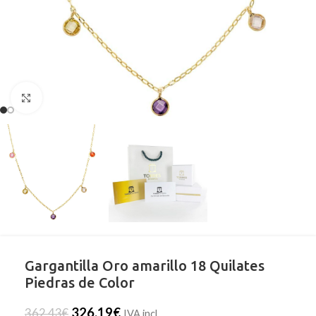
Clic para ampliar
Gargantilla Oro amarillo 18 Quilates
Piedras de Color
326,19
€
362,43
€
IVA incl.