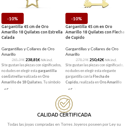
-10%
-10%
Gargantilla 45 cm de Oro
Gargantilla 45 cm en Oro
Amarillo 18 Quilates con Estrella
Amarillo 18 Quilates con Flecha
Calada
de Cupido
Gargantillas y Collares de Oro
Gargantillas y Collares de Oro
Amarillo
Amarillo
238,81
€
250,42
€
265,34
€
278,24
€
IVA incl.
IVA incl.
Si te gustan las piezas con significados,
Si te gustan las piezas con significado,
no dudes en elegir esta
gargantilla
no dudes en elegir esta elegante
con Estrella
realizada en
Oro
gargantilla con la
Flecha
de
Amarillo de 18
Quilates
. Tu símbolo
Cupido
,
realizada en
Oro Amarillo
personal, en la lista de tendencias en
de 18
Quilates
. Tu símbolo personal.
Joyería.
Incluso si lo deseas, podemos grabar
un nombre o fecha en ella.
CALIDAD CERTIFICADA
Todas las joyas compradas en Torres Joyeros poseen por Ley su