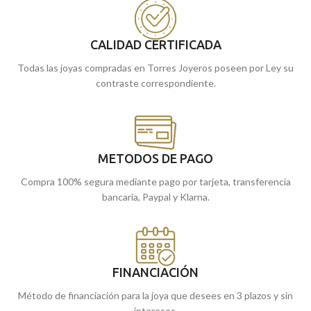
joya que te acompañará siempre.
ti. Una joya que te acompañará
siempre.
Puedes encontrarla en nuestras
tiendas de Málaga y Melilla, o
Puedes encontrarla en nuestras
CALIDAD CERTIFICADA
encargarla online y te la enviamos a
tiendas de Málaga y Melilla, o si lo
Todas las joyas compradas en Torres Joyeros poseen por Ley su
casa.
prefieres, encargarla online y te la
contraste correspondiente.
enviamos a casa.
METODOS DE PAGO
Compra 100% segura mediante pago por tarjeta, transferencia
bancaria, Paypal y Klarna.
FINANCIACIÓN
Método de financiación para la joya que desees en 3 plazos y sin
intereses.