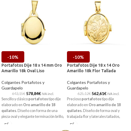
-10%
-10%
Portafotos Dije 18 x 14 mm Oro
Portafotos Dije 18 x 14 Oro
Amarillo 18k Oval Liso
Amarillo 18k Flor Tallada
Colgantes Portafotos y
Colgantes Portafotos y
Guardapelo
Guardapelo
578,84
€
562,61
€
643,15
€
625,12
€
IVA incl.
IVA incl.
Sencillo y clásico
portafotos
tipo dije
Precioso
portafotos
tipo dije
elaborado en
Oro amarillo de 18
elaborado en
Oro amarillo de 18
quilates
. Diseño con forma de una
quilates
. Diseño de forma oval y
pieza oval y elegante terminación brillo,
trabajada flor y laterales tallados,
ideado para que guardes una foto o tus
ideado para que guardes una foto o tus
mejores recuerdos en su interior. Una
mejores recuerdos en su interior. Para