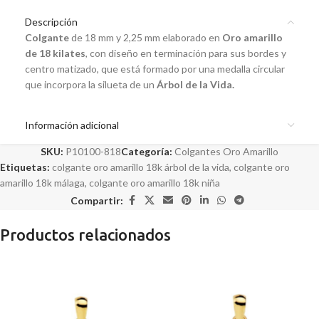
Descripción
Colgante
de 18 mm y 2,25 mm elaborado en
Oro amarillo
de 18 kilates
, con diseño en terminación para sus bordes y
centro matizado, que está formado por una medalla circular
que incorpora la silueta de un
Árbol de la Vida.
Información adicional
SKU:
P10100-818
Categoría:
Colgantes Oro Amarillo
Etiquetas:
colgante oro amarillo 18k árbol de la vida
,
colgante oro
amarillo 18k málaga
,
colgante oro amarillo 18k niña
Compartir:
Productos relacionados