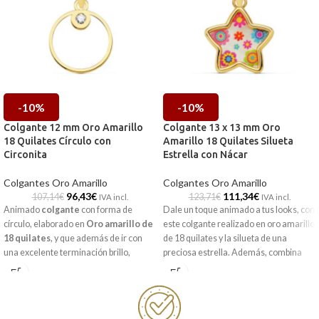
-10%
-10%
Colgante 12 mm Oro Amarillo
Colgante 13 x 13 mm Oro
18 Quilates Círculo con
Amarillo 18 Quilates Silueta
Circonita
Estrella con Nácar
Colgantes Oro Amarillo
Colgantes Oro Amarillo
96,43
€
111,34
€
107,14
€
123,71
€
IVA incl.
IVA incl.
Animado
colgante
con forma de
Dale un toque animado a tus looks, con
círculo, elaborado en
Oro amarillo de
este colgante realizado en oro amarillo
18 quilates
, y que además de ir con
de 18 quilates y la silueta de una
una excelente terminación brillo,
preciosa estrella. Además, combina
contiene una radiante
Circonita
en el
con una excelente terminación brillo y
superior. Un ejemplo de una joya muy
placa de Nácar con detalles florales de
sencilla y que es perfecta para llevarla
color que no pasarán desapercibidos.
a diario.