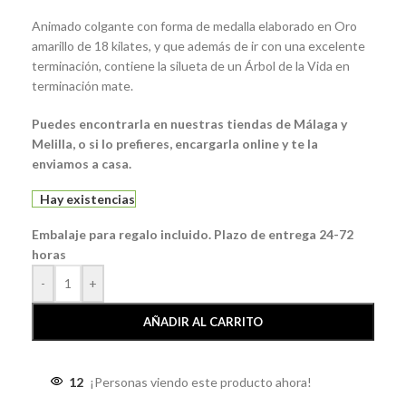
Animado colgante con forma de medalla elaborado en Oro
amarillo de 18 kilates, y que además de ir con una excelente
terminación, contiene la silueta de un Árbol de la Vida en
terminación mate.
Puedes encontrarla en nuestras tiendas de Málaga y
Melilla, o si lo prefieres, encargarla online y te la
enviamos a casa.
Hay existencias
Embalaje para regalo incluido. Plazo de entrega 24-72
horas
-
+
AÑADIR AL CARRITO
12
¡Personas viendo este producto ahora!