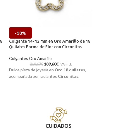
-10%
-10%
18
Colgante 14×12 mm en Oro Amarillo de 18
Colgante 19 x 8 
Quilates Forma de Flor con Circonitas
Quilates Fetiche
Colgantes Oro Amarillo
Colgantes Oro Am
189,60
€
210,67
€
80,09
IVA incl.
Dulce pieza de joyería en
Oro 18 quilates
,
Pequeño
colgant
acompañada por radiantes
Circonitas
.
acompañará a diar
tonalidad roja el
18 quilates
, con 
y preciosa termina
mala suerte que p
CUIDADOS