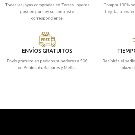
Todas las joyas compradas en Torres Joyeros
Compra 100% se
poseen por Ley su contraste
tarjeta, transfe
correspondiente.
ENVÍOS GRATUITOS
TIEMP
Envío gratuito en pedidos superiores a 50€
Recibirás el pedi
en Península, Baleares y Melilla.
plazo d