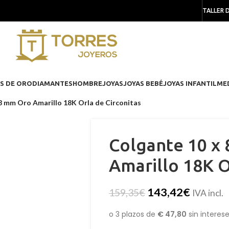
TALLER 
S DE ORO
DIAMANTES
HOMBRE
JOYAS
JOYAS BEBÉ
JOYAS INFANTIL
ME
8 mm Oro Amarillo 18K Orla de Circonitas
Colgante 10 x
Amarillo 18K O
143,42
€
159,35
€
IVA incl.