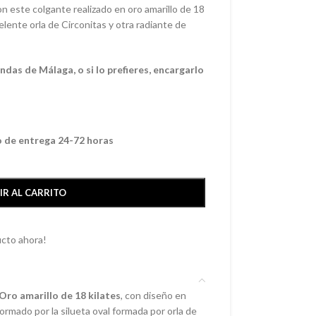
n este colgante realizado en oro amarillo de 18
lente orla de Circonitas y otra radiante de
das de Málaga, o si lo prefieres, encargarlo
o de entrega 24-72 horas
IR AL CARRITO
cto ahora!
Oro amarillo de 18 kilates
, con diseño en
formado por la silueta oval formada por orla de