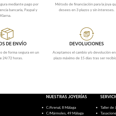
gura mediante pago por
Método de financiación para la joya q
rencia bancaria, Paypal y
desees en 3 plazos y sin intereses.
Klarna.
OS DE ENVÍO
DEVOLUCIONES
do de forma segura en un
Aceptamos el cambio y/o devolución en
e 24/72 horas.
plazo máximo de 15 días tras ser recibi
NUESTRAS JOYERÍAS
SERVIC
C/Arenal, 8 Málaga
Taller de
C/Mármoles, 49 Málaga
Tasacione