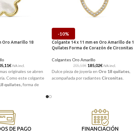
-10%
 Oro Amarillo 18
Colgante 14 x 11 mm en Oro Amarillo de 
Quilates Forma de Corazón de Circonitas
llo
Colgantes Oro Amarillo
05,11
€
185,02
€
205,58
€
IVA incl.
IVA incl.
rmas originales se abren
Dulce pieza de joyería en
Oro 18 quilates
,
ería. Como este colgante
acompañada por radiantes
Circonitas
.
8 quilates,
forma de
 que podrás lucir en
OS DE PAGO
FINANCIACIÓN