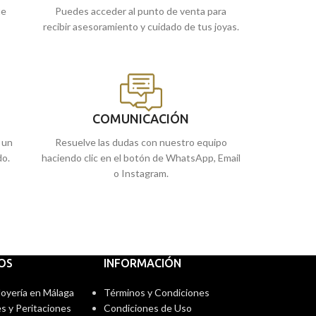
ue
Puedes acceder al punto de venta para
recibir asesoramiento y cuidado de tus joyas.
COMUNICACIÓN
 un
Resuelve las dudas con nuestro equipo
do.
haciendo clic en el botón de WhatsApp, Email
o Instagram.
IOS
INFORMACIÓN
 Joyería en Málaga
Términos y Condiciones
s y Peritaciones
Condiciones de Uso