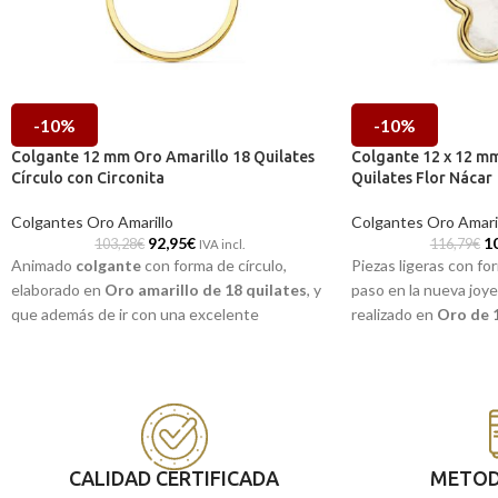
-10%
-10%
Colgante 12 mm Oro Amarillo 18 Quilates
Colgante 12 x 12 mm
Círculo con Circonita
Quilates Flor Nácar
Colgantes Oro Amarillo
Colgantes Oro Amari
92,95
€
1
103,28
€
116,79
€
IVA incl.
Animado
colgante
con forma de círculo,
Piezas ligeras con fo
elaborado en
Oro amarillo de 18 quilates
, y
paso en la nueva joy
que además de ir con una excelente
realizado en
Oro de 1
terminación brillo, contiene una radiante
flor y preciosa Nácar,
Circonita
en el superior. Un ejemplo de una
cualquier ocasión.
joya muy sencilla y que es perfecta para
llevarla a diario.
CALIDAD CERTIFICADA
METOD