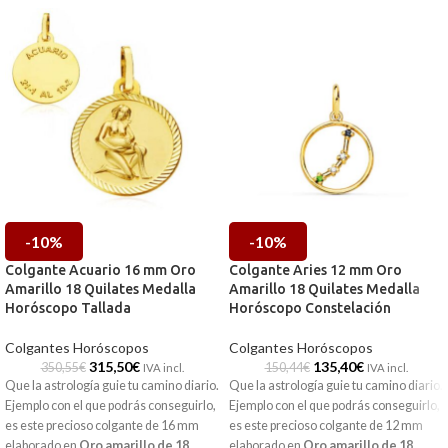
-10%
-10%
Colgante Acuario 16 mm Oro
Colgante Aries 12 mm Oro
Amarillo 18 Quilates Medalla
Amarillo 18 Quilates Medalla
Horóscopo Tallada
Horóscopo Constelación
Colgantes Horóscopos
Colgantes Horóscopos
315,50
€
135,40
€
350,55
€
150,44
€
IVA incl.
IVA incl.
Que la astrología guie tu camino diario.
Que la astrología guie tu camino diario.
Ejemplo con el que podrás conseguirlo,
Ejemplo con el que podrás conseguirlo,
es este precioso colgante de 16 mm
es este precioso colgante de 12 mm
elaborado en
Oro amarillo de 18
elaborado en
Oro amarillo de 18