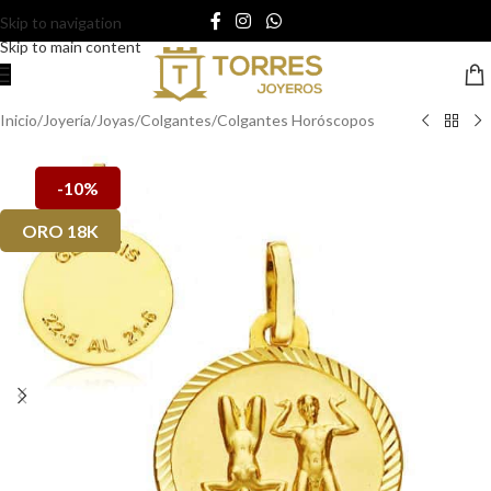
Skip to navigation
Skip to main content
Inicio
/
Joyería
/
Joyas
/
Colgantes
/
Colgantes Horóscopos
-10%
ORO 18K