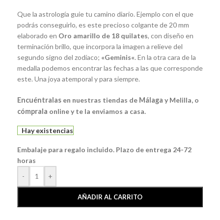
Que la astrología guie tu camino diario. Ejemplo con el que
podrás conseguirlo, es este precioso colgante de 20 mm
elaborado en
Oro amarillo de 18 quilates
, con diseño en
terminación brillo, que incorpora la imagen a relieve del
segundo signo del zodíaco;
«Geminis
«
. En la otra cara de la
medalla podemos encontrar las fechas a las que corresponde
este. Una joya atemporal y para siempre.
Encuéntralas
en nuestras tiendas de
Málaga
y Melilla, o
cómprala
online y te la enviamos a casa.
Hay existencias
Embalaje para regalo incluido. Plazo de entrega 24-72
horas
-
+
AÑADIR AL CARRITO