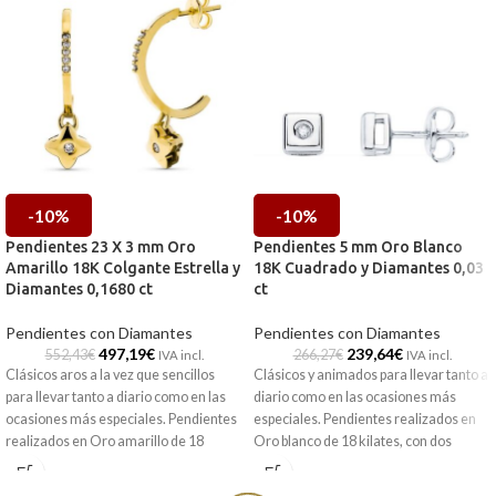
-10%
-10%
Pendientes 23 X 3 mm Oro
Pendientes 5 mm Oro Blanco
Amarillo 18K Colgante Estrella y
18K Cuadrado y Diamantes 0,03
Diamantes 0,1680 ct
ct
Pendientes con Diamantes
Pendientes con Diamantes
497,19
€
239,64
€
552,43
€
266,27
€
IVA incl.
IVA incl.
Clásicos aros a la vez que sencillos
Clásicos y animados para llevar tanto a
para llevar tanto a diario como en las
diario como en las ocasiones más
ocasiones más especiales. Pendientes
especiales. Pendientes realizados en
realizados en Oro amarillo de 18
Oro blanco de 18 kilates, con dos
kilates, con chatón a modo de estrella
sencillo cuadrados acompañados de
con radiantes Diamantes en talla
radiantes Diamantes en talla brillante.