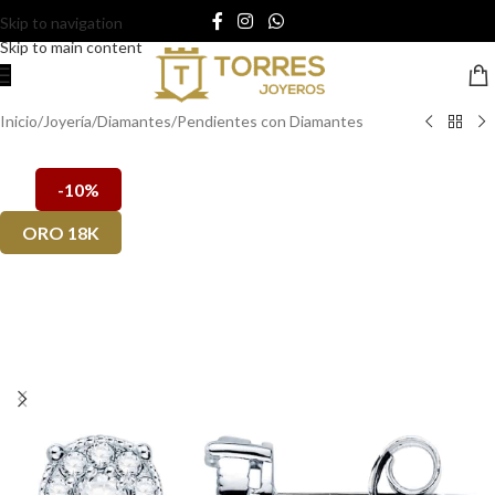
Skip to navigation
Skip to main content
Inicio
/
Joyería
/
Diamantes
/
Pendientes con Diamantes
-10%
ORO 18K