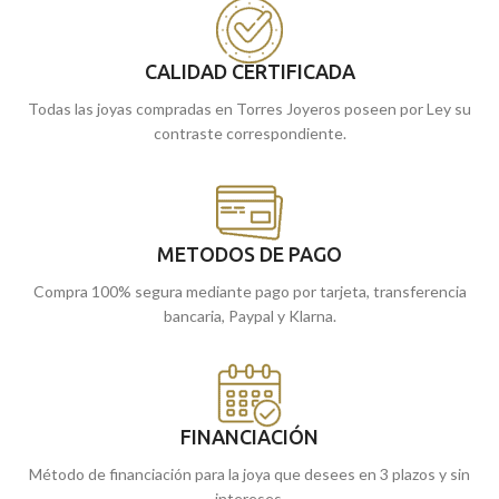
brillante. Acabados en una elegante
Acabados en una elegante terminación
terminación brillo junto a cierres de
brillo y acompañados cierres de palillo
palillo con presión.
con presión.
CALIDAD CERTIFICADA
Recógelo en nuestras tiendas de
Recógelo en nuestras tiendas de
Todas las joyas compradas en Torres Joyeros poseen por Ley su
Málaga y Melilla, o cómpralo online
Málaga, o cómpralo online y te los
contraste correspondiente.
y te los llevamos a casa.
llevamos a casa.
METODOS DE PAGO
Compra 100% segura mediante pago por tarjeta, transferencia
bancaria, Paypal y Klarna.
FINANCIACIÓN
Método de financiación para la joya que desees en 3 plazos y sin
intereses.