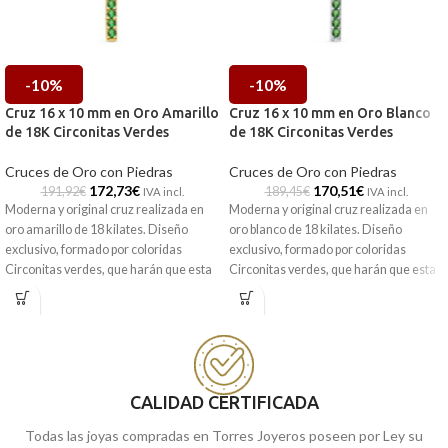
-10%
-10%
Cruz 16 x 10 mm en Oro Amarillo
Cruz 16 x 10 mm en Oro Blanco
de 18K Circonitas Verdes
de 18K Circonitas Verdes
Cruces de Oro con Piedras
Cruces de Oro con Piedras
172,73
€
170,51
€
191,92
€
189,45
€
IVA incl.
IVA incl.
Moderna y original cruz realizada en
Moderna y original cruz realizada en
oro amarillo de 18 kilates. Diseño
oro blanco de 18 kilates. Diseño
exclusivo, formado por coloridas
exclusivo, formado por coloridas
Circonitas verdes, que harán que esta
Circonitas verdes, que harán que esta
joya se convierta en el foco de todas las
joya se convierta en el foco de todas las
miradas.
miradas.
Recógela en nuestras tiendas de
Málaga y Melilla, o pídela online y
te la llevamos a casa.
CALIDAD CERTIFICADA
Todas las joyas compradas en Torres Joyeros poseen por Ley su