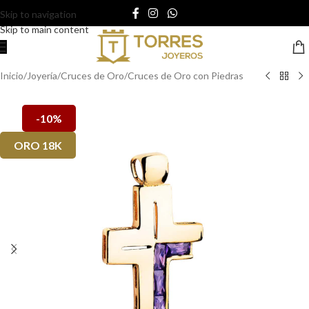
Skip to navigation
Skip to main content
Inicio
/
Joyería
/
Cruces de Oro
/
Cruces de Oro con Piedras
-10%
ORO 18K