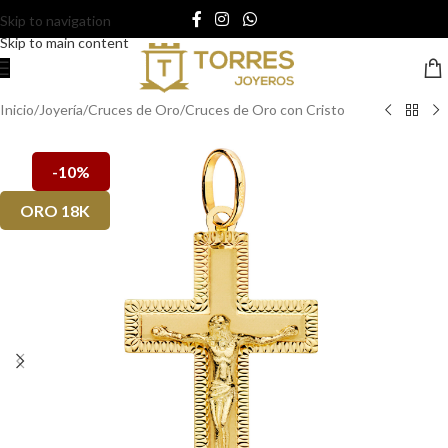
Skip to navigation
Skip to main content
Inicio
/
Joyería
/
Cruces de Oro
/
Cruces de Oro con Cristo
-10%
ORO 18K