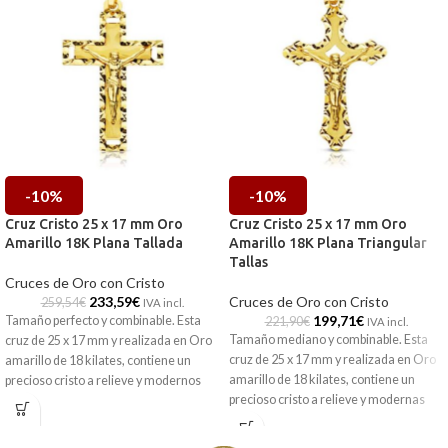
-10%
-10%
Cruz Cristo 25 x 17 mm Oro
Cruz Cristo 25 x 17 mm Oro
Amarillo 18K Plana Tallada
Amarillo 18K Plana Triangular
Tallas
Cruces de Oro con Cristo
233,59
€
Cruces de Oro con Cristo
259,54
€
IVA incl.
199,71
€
Tamaño perfecto y combinable. Esta
221,90
€
IVA incl.
Tamaño mediano y combinable. Esta
cruz de 25 x 17 mm y realizada en Oro
cruz de 25 x 17 mm y realizada en Oro
amarillo de 18 kilates, contiene un
amarillo de 18 kilates, contiene un
precioso cristo a relieve y modernos
precioso cristo a relieve y modernas
tallados con terminales rectos, que
formas triangulares, que harán que no
harán que no pase desapercibida.
pase desapercibida.