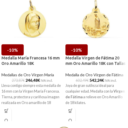
-10%
-10%
Medalla María Francesa 16 mm
Medalla Virgen de Fátima 20
Oro Amarillo 18K
mm Oro Amarillo 18K con Tallas
Medallas de Oro Virgen María
Medalla de Oro Virgen de Fátima
246,48
€
542,24
€
273,87
€
602,49
€
IVA incl.
IVA incl.
Lleva contigo siempre esta medalla de
Joya de gran sutileza ideal para
16 mm con la Virgen María Francesa.
cualquier edad. Medalla con la
Virgen
Tierna, protectora y cariñosa imagen
de Fátima
a relieve en
Oro Amarillo
realizada en Oro amarillo de 18
de 18 kilates.
kilates, ideal para que la lleves siempre
contigo.