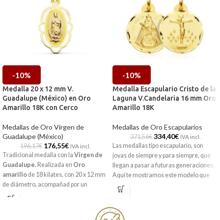
-10%
-10%
Medalla 20 x 12 mm V.
Medalla Escapulario Cristo de la
Guadalupe (México) en Oro
Laguna V.Candelaria 16 mm Oro
Amarillo 18K con Cerco
Amarillo 18K
Medallas de Oro Virgen de
Medallas de Oro Escapularios
Guadalupe (México)
334,40
€
371,56
€
IVA incl.
176,55
€
Las medallas tipo escapulario, son
196,17
€
IVA incl.
Tradicional medalla con la
Virgen de
joyas de siempre y para siempre, que
Guadalupe.
Realizada en
Oro
llegan a pasar a futuras generaciones.
amarillo
de 18 kilates, con 20 x 12 mm
Aquí te mostramos este modelo que
de diámetro, acompañad por un
combina el
Cristo de la Laguna
y
precioso y elegante cerco que recoge a
Virgen Candelaria
en
Oro Amarillo
la virgen.
de 18 kilates, con preciosas tallas
laterales.
Recógela