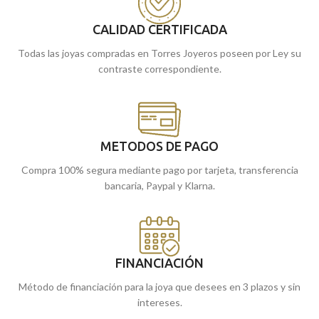
en nuestras tiendas de
Recógela
cómprala
en nuestras tiendas de
Málaga
, o
online y te la
CALIDAD CERTIFICADA
Málaga, o cómprala online y te la
llevamos a casa.
llevamos a casa.
Todas las joyas compradas en Torres Joyeros poseen por Ley su
contraste correspondiente.
METODOS DE PAGO
Compra 100% segura mediante pago por tarjeta, transferencia
bancaria, Paypal y Klarna.
FINANCIACIÓN
Método de financiación para la joya que desees en 3 plazos y sin
intereses.