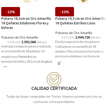
-10%
-10%
Pulsera 18,5cm en Oro Amarillo
Pulsera 19,5 cm en Oro Amarillo
18 Quilates Eslabones Flores y
18 Quilates Estribos Lisos
Esferas
Pulseras de Oro Amarillo
Pulseras de Oro Amarillo
2.944,72
€
3.271,91
€
IVA incl.
1.301,06
€
Diseño especial el de esta pulsera
1.445,62
€
IVA incl.
Animada y elegante pulsera realizada
realizada en oro amarillo de 18
en oro amarillo de 18 quilates. Un
quilates. Pieza de joyería formada por
femenino
preciosos eslabones con forma de
modelo muy
en
estribos y otros más sencillo con ligero
terminación brillo y 18,5cm de longitud,
tallado y atizado. Un complemento
que esta acompañada por las bonitas
especial solo para looks especiales.
siluetas de flores y esferas lisas.
Perfecta que no debe de faltar en tu
Puedes encontrarlo en nuestras
joyero.
tiendas de Málaga y Melilla, o si lo
CALIDAD CERTIFICADA
encargas online, te lo enviamos a
Puedes encontrarlo en nuestras
casa.
tiendas de Málaga y Melilla, o si lo
Todas las joyas compradas en Torres Joyeros poseen por Ley su
encargas online, te lo enviamos a
contraste correspondiente.
casa.