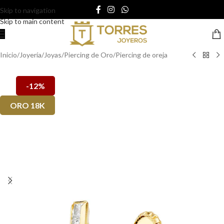
Skip to navigation
Skip to main content
Inicio
/
Joyería
/
Joyas
/
Piercing de Oro
/
Piercing de oreja
-12%
ORO 18K