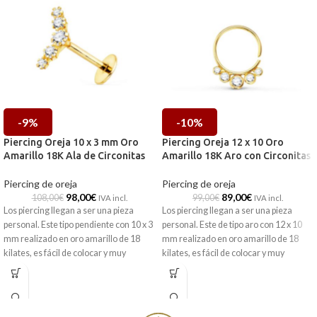
-9%
-10%
Piercing Oreja 10 x 3 mm Oro
Piercing Oreja 12 x 10 Oro
Amarillo 18K Ala de Circonitas
Amarillo 18K Aro con Circonitas
Piercing de oreja
Piercing de oreja
98,00
€
89,00
€
108,00
€
99,00
€
IVA incl.
IVA incl.
Los piercing llegan a ser una pieza
Los piercing llegan a ser una pieza
personal. Este tipo pendiente con 10 x 3
personal. Este de tipo aro con 12 x 10
mm realizado en oro amarillo de 18
mm realizado en oro amarillo de 18
kilates, es fácil de colocar y muy
kilates, es fácil de colocar y muy
cómodo de llevar. Además, combina
cómodo de llevar. Además, combina
cinco radiantes circonitas en forma de
radiantes circonitas en su inferior que
ala que no pasaran desapercibidas.
no pasaran desapercibidas.
Puedes encontrarlo en nuestras
Puedes encontrarlo en nuestras