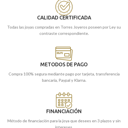
tiendas de Málaga, o si lo prefieres,
tiendas de Málaga y Melilla, o si lo
puedes encargarlo online y te lo
prefieres, puedes encargarlo online
CALIDAD CERTIFICADA
enviamos a casa.
y te lo enviamos a casa.
Todas las joyas compradas en Torres Joyeros poseen por Ley su
contraste correspondiente.
METODOS DE PAGO
Compra 100% segura mediante pago por tarjeta, transferencia
bancaria, Paypal y Klarna.
FINANCIACIÓN
Método de financiación para la joya que desees en 3 plazos y sin
intereses.