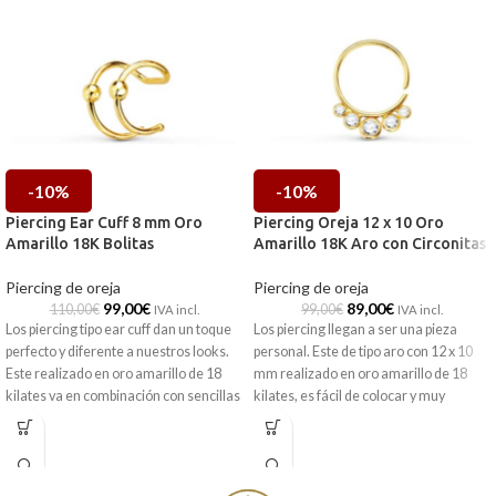
-10%
-10%
Piercing Ear Cuff 8 mm Oro
Piercing Oreja 12 x 10 Oro
Amarillo 18K Bolitas
Amarillo 18K Aro con Circonitas
Piercing de oreja
Piercing de oreja
99,00
€
89,00
€
110,00
€
99,00
€
IVA incl.
IVA incl.
Los piercing tipo ear cuff dan un toque
Los piercing llegan a ser una pieza
perfecto y diferente a nuestros looks.
personal. Este de tipo aro con 12 x 10
Este realizado en oro amarillo de 18
mm realizado en oro amarillo de 18
kilates va en combinación con sencillas
kilates, es fácil de colocar y muy
bolitas que serán todo el centro de
cómodo de llevar. Además, combina
atención.
radiantes circonitas en su inferior que
no pasaran desapercibidas.
Puedes encontrarlo en nuestras
tiendas de Málaga, o si lo prefieres,
Puedes encontrarlo en nuestras