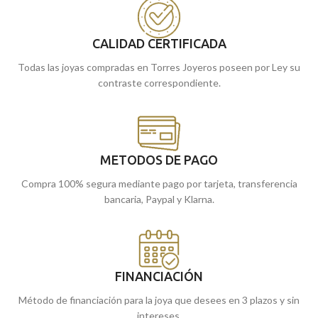
puedes encargarlo online y te lo
tiendas de Málaga y Melilla, o si lo
enviamos a casa.
prefieres, puedes encargarlo online
CALIDAD CERTIFICADA
y te lo enviamos a casa.
Todas las joyas compradas en Torres Joyeros poseen por Ley su
contraste correspondiente.
METODOS DE PAGO
Compra 100% segura mediante pago por tarjeta, transferencia
bancaria, Paypal y Klarna.
FINANCIACIÓN
Método de financiación para la joya que desees en 3 plazos y sin
intereses.