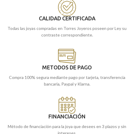
CALIDAD CERTIFICADA
Todas las joyas compradas en Torres Joyeros poseen por Ley su
contraste correspondiente.
METODOS DE PAGO
Compra 100% segura mediante pago por tarjeta, transferencia
bancaria, Paypal y Klarna.
FINANCIACIÓN
Método de financiación para la joya que desees en 3 plazos y sin
intereses.