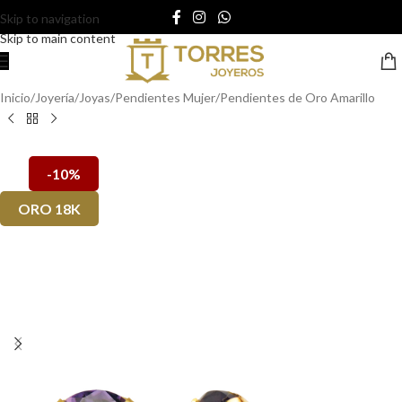
Skip to navigation
Skip to main content
Inicio
/
Joyería
/
Joyas
/
Pendientes Mujer
/
Pendientes de Oro Amarillo
-10%
ORO 18K