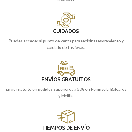
CUIDADOS
Puedes acceder al punto de venta para recibir asesoramiento y
cuidado de tus joyas.
ENVÍOS GRATUITOS
Envío gratuito en pedidos superiores a 50€ en Península, Baleares
y Melilla.
TIEMPOS DE ENVÍO