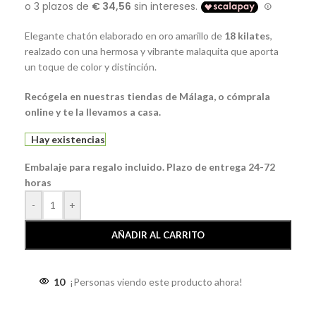
Elegante chatón elaborado en oro amarillo de
18 kilates
,
realzado con una hermosa y vibrante malaquita que aporta
un toque de color y distinción.
Recógela en nuestras tiendas de Málaga, o cómprala
online y te la llevamos a casa.
Hay existencias
Embalaje para regalo incluido. Plazo de entrega 24-72
horas
-
+
AÑADIR AL CARRITO
10
¡Personas viendo este producto ahora!