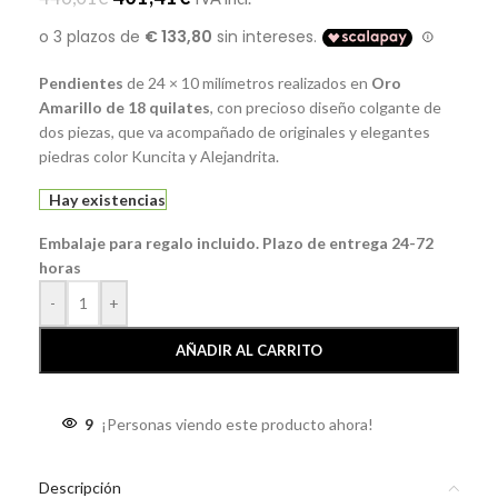
Pendientes
de 24 × 10 milímetros realizados en
Oro
Amarillo de 18 quilates
, con precioso diseño colgante de
dos piezas, que va acompañado de originales y elegantes
piedras color Kuncita y Alejandrita.
Hay existencias
Embalaje para regalo incluido. Plazo de entrega 24-72
horas
-
+
AÑADIR AL CARRITO
9
¡Personas viendo este producto ahora!
Descripción