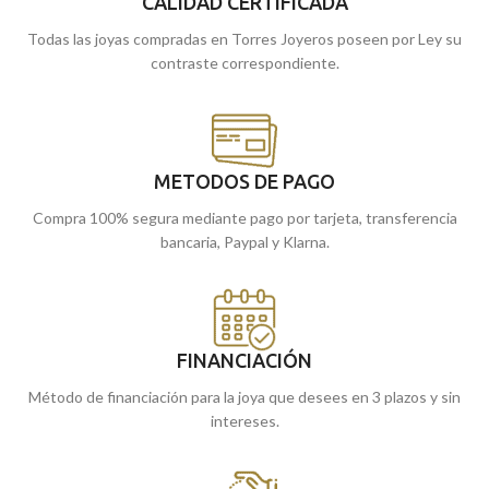
CALIDAD CERTIFICADA
prefieres, puedes encargarla online
Todas las joyas compradas en Torres Joyeros poseen por Ley su
y te la enviamos a casa.
contraste correspondiente.
METODOS DE PAGO
Compra 100% segura mediante pago por tarjeta, transferencia
bancaria, Paypal y Klarna.
FINANCIACIÓN
Método de financiación para la joya que desees en 3 plazos y sin
intereses.