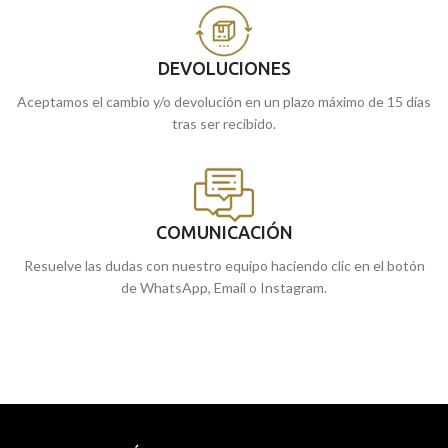
DEVOLUCIONES
Aceptamos el cambio y/o devolución en un plazo máximo de 15 días
tras ser recibido.
COMUNICACIÓN
Resuelve las dudas con nuestro equipo haciendo clic en el botón
de WhatsApp, Email o Instagram.