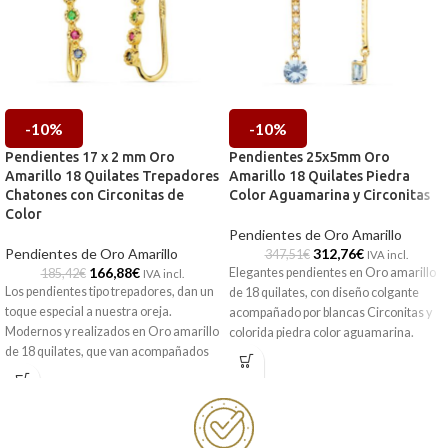
-10%
-10%
Pendientes 17 x 2 mm Oro
Pendientes 25x5mm Oro
Amarillo 18 Quilates Trepadores
Amarillo 18 Quilates Piedra
Chatones con Circonitas de
Color Aguamarina y Circonitas
Color
Pendientes de Oro Amarillo
Pendientes de Oro Amarillo
312,76
€
347,51
€
IVA incl.
166,88
€
Elegantes pendientes en Oro amarillo
185,42
€
IVA incl.
Los pendientes tipo trepadores, dan un
de 18 quilates, con diseño colgante
toque especial a nuestra oreja.
acompañado por blancas Circonitas y
Modernos y realizados en Oro amarillo
colorida piedra color aguamarina.
de 18 quilates, que van acompañados
por radiantes chatones de Circonitas
de color que destacarán sobre tus
looks. Descubre todos nuestros
modelos.