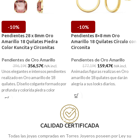
-10%
-10%
Pendientes 28 x 8mm Oro
Pendientes 8×8 mm Oro
Amarillo 18 Quilates Piedra
Amarillo 18 Quilates Círculo con
Color Kuncita y Circonitas
Circonita
Pendientes de Oro Amarillo
Pendientes de Oro Amarillo
356,57
€
159,47
€
396,19
€
177,19
€
IVA incl.
IVA incl.
Unos elegantes e intensos pendientes
Animadas figuras realizas en Oro
realizado en Oro amarillo de 18
amarillo de 18 quilates que darán
quilates. Diseño colgante formado por
alegría a sus looks diarios.
profunda y colorida piedra color
Kuncita junto a radiantes circonitas. Un
modelo ideado para llevar en las
mejores ocasiones.
Puedes encontrarlo en nuestras
tiendas de Málaga y Melilla, o si lo
CALIDAD CERTIFICADA
prefieres, encargarlo online y te lo
Todas las joyas compradas en Torres Joyeros poseen por Ley su
enviamos a casa.