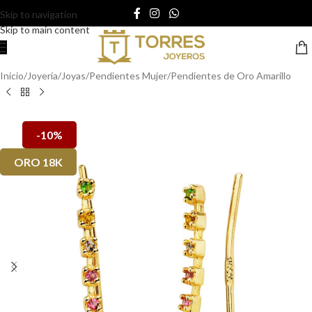
Skip to navigation
Skip to main content
Inicio
/
Joyería
/
Joyas
/
Pendientes Mujer
/
Pendientes de Oro Amarillo
-10%
ORO 18K