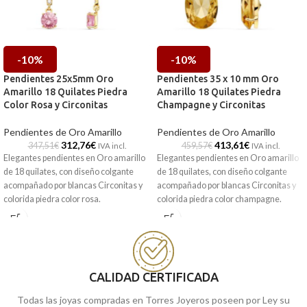
-10%
-10%
Pendientes 25x5mm Oro
Pendientes 35 x 10 mm Oro
Amarillo 18 Quilates Piedra
Amarillo 18 Quilates Piedra
Color Rosa y Circonitas
Champagne y Circonitas
Pendientes de Oro Amarillo
Pendientes de Oro Amarillo
312,76
€
413,61
€
347,51
€
459,57
€
IVA incl.
IVA incl.
Elegantes pendientes en Oro amarillo
Elegantes pendientes en Oro amarillo
de 18 quilates, con diseño colgante
de 18 quilates, con diseño colgante
acompañado por blancas Circonitas y
acompañado por blancas Circonitas y
colorida piedra color rosa.
colorida piedra color champagne.
CALIDAD CERTIFICADA
Todas las joyas compradas en Torres Joyeros poseen por Ley su