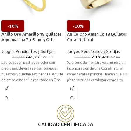
-10%
-10%
Anillo Oro Amarillo 18 Quilates
Anillo Oro Amarillo 18 Quilates
Aguamarina 7 x 5 mm y Orla
Coral Natural
Juegos Pendientes y Sortijas
Juegos Pendientes y Sortijas
641,25
€
2.038,41
€
712,50
€
2.264,90
€
IVA incl.
IVA incl.
Las joyas con piedras de color son
Su diseño de montura voluminosa y la
preciosas. Llevarlas a diario alegran
incorporación de una
Coral
natural
nuestros y quedan estupendas. Aquí te
como detalles principal, hacen que esta
dejamos este anillo realizado en Oro
pieza se pueda catalogar como alta
amarillo de 18 quilates, que monta una
joyería. Elaborada en
Oro amarillo de
colorida Aguamarina central de 7 x 5
18 quilates
y excelente terminación
mm y alrededor de esta.
brillo.
CALIDAD CERTIFICADA