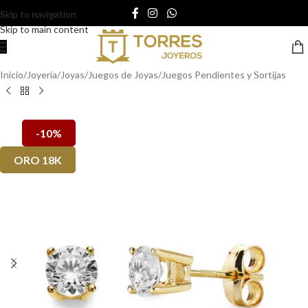
Skip to navigation
Skip to main content
Inicio
/
Joyería
/
Joyas
/
Juegos de Joyas
/
Juegos Pendientes y Sortijas
-10%
ORO 18K