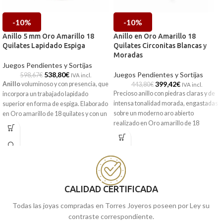
-10%
-10%
Anillo 5 mm Oro Amarillo 18
Anillo en Oro Amarillo 18
Quilates Lapidado Espiga
Quilates Circonitas Blancas y
Moradas
Juegos Pendientes y Sortijas
538,80
€
Juegos Pendientes y Sortijas
598,67
€
IVA incl.
399,42
€
Anillo
voluminoso y con presencia, que
443,80
€
IVA incl.
Precioso anillo con piedras claras y de
incorpora un trabajado lapidado
intensa tonalidad morada, engastadas
superior en forma de espiga. Elaborado
sobre un moderno aro abierto
en Oro amarillo de 18 quilates y con un
realizado en Oro amarillo de 18
ancho de 5 mm. Perfecto para utilizarlo
quilates.
a diario sin preocuparnos.
CALIDAD CERTIFICADA
Todas las joyas compradas en Torres Joyeros poseen por Ley su
contraste correspondiente.