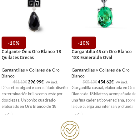
-10%
-10%
Colgante Ónix Oro Blanco 18
Gargantilla 45 cm Oro Blanco
Quilates Grecas
18K Esmeralda Oval
Gargantillas y Collares de Oro
Gargantillas y Collares de Oro
Blanco
Blanco
396,99
€
454,62
€
441,10
€
505,13
€
IVA incl.
IVA incl.
Discreto
colgante
con cuidado diseño
Gargantilla casual, elaborada en Oro
en terminación brillo compuesto por
Blanco de 18 kilates y acompañada de
dos piezas. Un bonito
cuadrado
una fina cadena tipo veneciana, sobre
elaborado en
Oro blanco de 18
la que cuelga una intensa y profunda
quilates,
que contiene cuatro
grecas
Esmeralda sintética talla oval en cuatro
en su interior y una pequeña pieza
garras. Un diseño sencillo y atemporal,
colgante de piedra
Ónix
perfecto para completar tu joyero.
cuidadosamente tallada en forma de
Puedes encontrarla en nuestras
pera. Una joya única idónea para