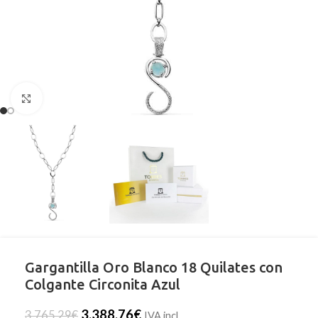
Clic para ampliar
Gargantilla Oro Blanco 18 Quilates con
Colgante Circonita Azul
3.388,76
€
3.765,29
€
IVA incl.