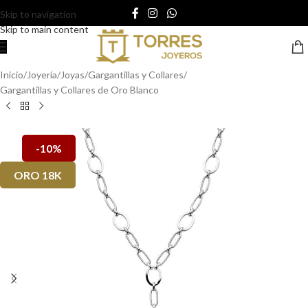
Skip to navigation
Skip to main content
Inicio
/
Joyería
/
Joyas
/
Gargantillas y Collares
/
Gargantillas y Collares de Oro Blanco
-10%
ORO 18K