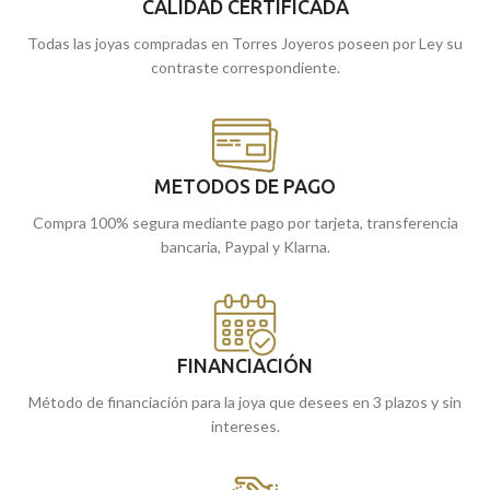
tiendas de Málaga, o si lo prefieres,
CALIDAD CERTIFICADA
llevarla en cualquier ocasión.
pídela online y te la enviamos a
Todas las joyas compradas en Torres Joyeros poseen por Ley su
Puedes encontrarla en nuestras
casa.
contraste correspondiente.
tiendas de Málaga y Melilla, o si lo
prefieres, comprarla online y te la
enviamos a casa.
METODOS DE PAGO
Compra 100% segura mediante pago por tarjeta, transferencia
bancaria, Paypal y Klarna.
FINANCIACIÓN
Método de financiación para la joya que desees en 3 plazos y sin
intereses.