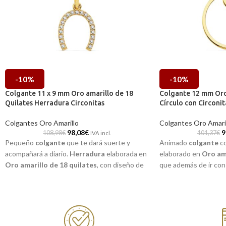
-10%
-10%
Colgante 11 x 9 mm Oro amarillo de 18
Colgante 12 mm Oro
Quilates Herradura Circonitas
Círculo con Circonit
Colgantes Oro Amarillo
Colgantes Oro Amari
98,08
€
9
108,98
€
101,37
€
IVA incl.
Pequeño
colgante
que te dará suerte y
Animado
colgante
co
acompañará a diario.
Herradura
elaborada en
elaborado en
Oro ama
Oro amarillo de 18 quilates
, con diseño de
que además de ir con
una realista forma, que va acompañada por
terminación brillo, c
radiantes C
irconitas
a modo de detalle. Pieza
Circonita
en el super
en elegante terminación brillo que no hará
joya muy sencilla y q
que pase desapercibida.
llevarla a diario.