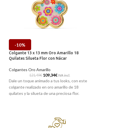
-10%
-10%
Colgante 13 x 13 mm Oro Amarillo 18
Colgante 14×12 
Quilates Silueta Flor con Nácar
Quilates Forma d
Colgantes Oro Amarillo
Colgantes Oro Am
109,34
€
121,49
€
206,61
IVA incl.
Dale un toque animado a tus looks, con este
Dulce pieza de jo
colgante realizado en oro amarillo de 18
acompañada por r
quilates y la silueta de una preciosa flor.
Además, combina con una excelente
o
terminación brillo y placa de Nácar con
detalles florales de color que no pasarán
desapercibidos.