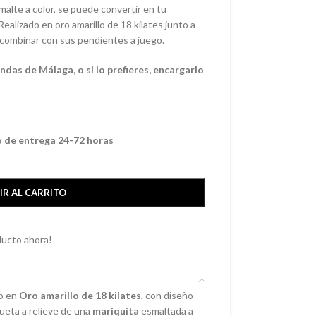
malte a color, se puede convertir en tu
 Realizado en oro amarillo de 18 kilates junto a
a combinar con sus pendientes a juego.
das de Málaga, o si lo prefieres, encargarlo
o de entrega 24-72 horas
IR AL CARRITO
ducto ahora!
do en
Oro amarillo de 18 kilates
, con diseño
lueta a relieve de una
mariquita
esmaltada a