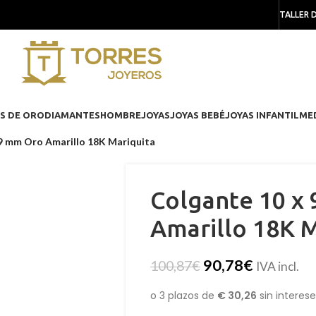
TALLER 
S DE ORO
DIAMANTES
HOMBRE
JOYAS
JOYAS BEBÉ
JOYAS INFANTIL
ME
 9 mm Oro Amarillo 18K Mariquita
Colgante 10 x
Amarillo 18K M
90,78
€
100,87
€
IVA incl.