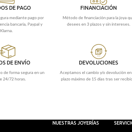
OS DE PAGO
FINANCIACIÓN
gura mediante pago por
Método de financiación para la joya q
rencia bancaria, Paypal y
desees en 3 plazos y sin intereses.
Klarna.
OS DE ENVÍO
DEVOLUCIONES
do de forma segura en un
Aceptamos el cambio y/o devolución en
e 24/72 horas.
plazo máximo de 15 días tras ser recibi
NUESTRAS JOYERÍAS
SERVIC