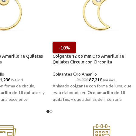
-10%
 Amarillo 18 Quilates
Colgante 12 x 9 mm Oro Amarillo 18
a
Quilates Círculo con Circonita
llo
Colgantes Oro Amarillo
1,23
€
87,21
€
96,90
€
IVA incl.
IVA incl.
n forma de círculo,
Animado
colgante
con forma de luna, que
rillo de 18 quilates
, y
está elaborado en
Oro amarillo de 18
 una excelente
quilates
, y que además de ir con una
ontiene una radiante
excelente terminación brillo, contiene una
ior. Un ejemplo de una
radiante
Circonita
en el superior. Un ejempl
ue es perfecta para
de una joya muy sencilla y que es perfecta
para llevarla a diario.