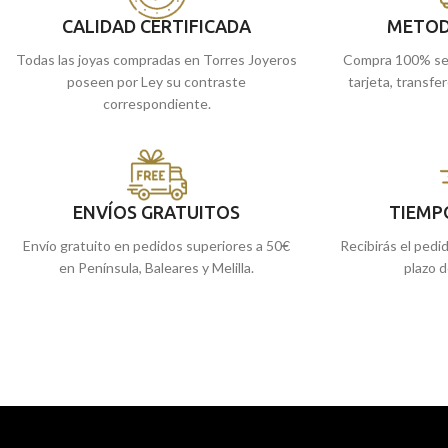
CALIDAD CERTIFICADA
METOD
Todas las joyas compradas en Torres Joyeros
Compra 100% se
poseen por Ley su contraste
tarjeta, transfe
correspondiente.
ENVÍOS GRATUITOS
TIEMP
Envío gratuito en pedidos superiores a 50€
Recibirás el pedi
en Península, Baleares y Melilla.
plazo d