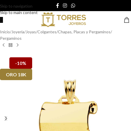
Skip to navigation
Skip to main content
Inicio
/
Joyería
/
Joyas
/
Colgantes
/
Chapas, Placas y Pergaminos
/
Pergaminos
-10%
ORO 18K