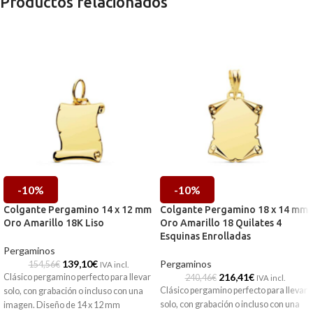
Productos relacionados
-10%
-10%
Colgante Pergamino 14 x 12 mm
Colgante Pergamino 18 x 14 mm
Oro Amarillo 18K Liso
Oro Amarillo 18 Quilates 4
Esquinas Enrolladas
Pergaminos
139,10
€
Pergaminos
154,56
€
IVA incl.
216,41
€
Clásico pergamino perfecto para llevar
240,46
€
IVA incl.
Clásico pergamino perfecto para llevar
solo, con grabación o incluso con una
solo, con grabación o incluso con una
imagen. Diseño de 14 x 12 mm