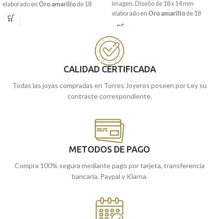
imagen. Diseño de 18 x 14 mm
elaborado en
Oro amarillo
de 18
elaborado en
Oro amarillo
de 18
kilates, con perfectos detalles tallados
quilates, con perfectos detalles
y preciosa forma enrollada con
tallados y preciosa forma de sus cuatro
sensación de movimiento. Perfecto
esquinas enrolladas dándole
para llevarlo en tu día a día.
sensación de movimiento. Perfecto
Encuéntrala en nuestras tiendas de
para llevarlo en tu día a día.
CALIDAD CERTIFICADA
Málaga, o si lo prefieres, comprarla
Encuéntrala en nuestras tiendas de
online y te la enviamos a casa.
Todas las joyas compradas en Torres Joyeros poseen por Ley su
Málaga y Melilla, o si lo prefieres,
contraste correspondiente.
comprarla online y te la enviamos a
casa.
METODOS DE PAGO
Compra 100% segura mediante pago por tarjeta, transferencia
bancaria, Paypal y Klarna.