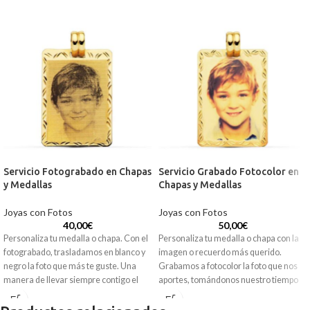
Servicio Fotograbado en Chapas
Servicio Grabado Fotocolor en
y Medallas
Chapas y Medallas
Joyas con Fotos
Joyas con Fotos
40,00
€
50,00
€
Personaliza tu medalla o chapa. Con el
Personaliza tu medalla o chapa con la
fotograbado, trasladamos en blanco y
imagen o recuerdo más querido.
negro la foto que más te guste. Una
Grabamos a fotocolor la foto que nos
manera de llevar siempre contigo el
aportes, tomándonos nuestro tiempo
recuerdo más querido.
en resaltar cada uno de sus detalles.
Perfecta para llevar a diario.