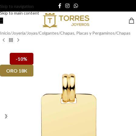
Skip to navigation
Skip to main content
Inicio
/
Joyería
/
Joyas
/
Colgantes
/
Chapas, Placas y Pergaminos
/
Chapas
-10%
ORO 18K