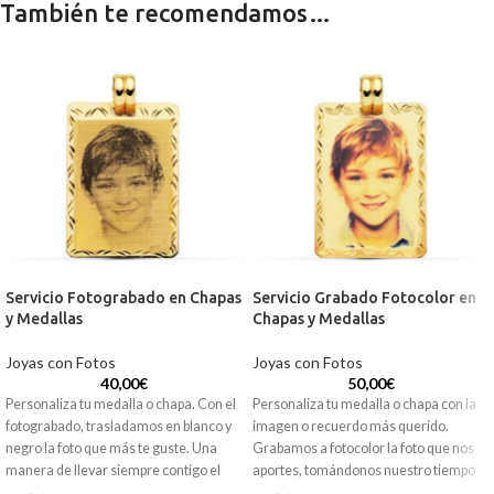
También te recomendamos…
Servicio Fotograbado en Chapas
Servicio Grabado Fotocolor en
y Medallas
Chapas y Medallas
Joyas con Fotos
Joyas con Fotos
40,00
€
50,00
€
Personaliza tu medalla o chapa. Con el
Personaliza tu medalla o chapa con la
fotograbado, trasladamos en blanco y
imagen o recuerdo más querido.
negro la foto que más te guste. Una
Grabamos a fotocolor la foto que nos
manera de llevar siempre contigo el
aportes, tomándonos nuestro tiempo
recuerdo más querido.
en resaltar cada uno de sus detalles.