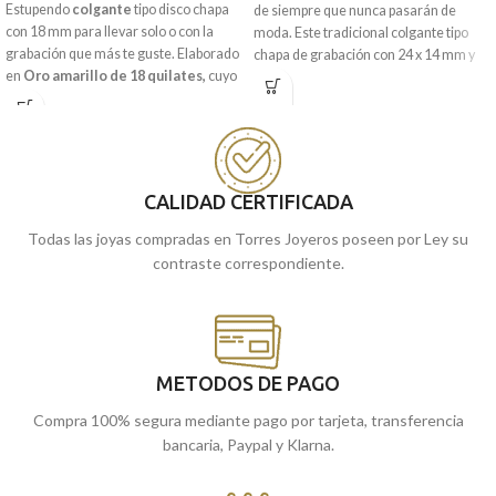
Estupendo
colgante
tipo disco chapa
de siempre que nunca pasarán de
con 18 mm para llevar solo o con la
moda. Este tradicional colgante tipo
grabación que más te guste. Elaborado
chapa de grabación con 24 x 14 mm y
en
Oro amarillo de 18 quilates,
cuyo
realizada en Oro amarillo de 18
diseño de sencilla chapa redonda
quilates, contiene un clásico tallado
incorpora una preciosa terminación
lateral en sus bordes. Joya que está
brillo.
pensada para llevar grabada una
imagen o el mensaje que quieras.
Puedes encontrarla en nuestras
tiendas de Málaga y Melilla, o si lo
CALIDAD CERTIFICADA
Puedes encontrarla en nuestras
prefieres, encargarla online y te la
tiendas de Málaga y Melilla, o si lo
Todas las joyas compradas en Torres Joyeros poseen por Ley su
enviamos a casa.
prefieres, encargarla online y te la
contraste correspondiente.
enviamos a casa.
METODOS DE PAGO
Compra 100% segura mediante pago por tarjeta, transferencia
bancaria, Paypal y Klarna.