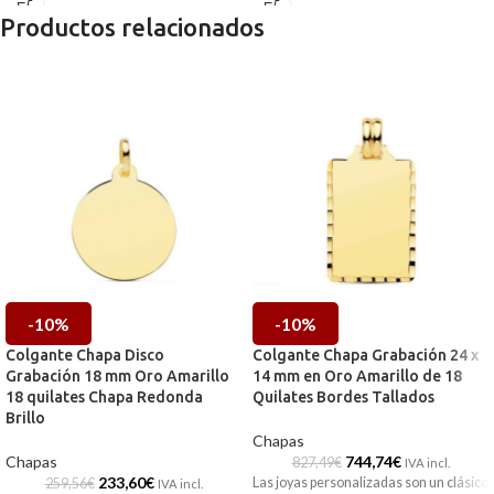
Perfecta para llevar a diario.
Productos relacionados
-10%
-10%
Colgante Chapa Disco
Colgante Chapa Grabación 24 x
Grabación 18 mm Oro Amarillo
14 mm en Oro Amarillo de 18
18 quilates Chapa Redonda
Quilates Bordes Tallados
Brillo
Chapas
Chapas
744,74
€
827,49
€
IVA incl.
233,60
€
Las joyas personalizadas son un clásico
259,56
€
IVA incl.