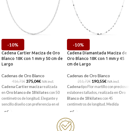
-10%
-10%
Cadena Cartier Maciza de Oro
Cadena Diamantada Maciza de
Blanco 18K con 1 mm y 50 cm de
Oro Blanco 18K con 1 mm y 45
Largo
cm de Largo
Cadenas de Oro Blanco
Cadenas de Oro Blanco
375,04
€
190,55
€
416,71
€
211,72
€
IVA incl.
IVA incl.
Cadena Cartier maciza
realizada
Cadena
tipo Flor martillo con preciosos
en
Oro blanco de 18 kilates
con 50
eslabones tallados, realizada en
Oro
centímetros de longitud. Elegante y
Blanco de 18 kilates
con
45
sencillo diseño con preferencia en el
centímetros de longitud. Medida
tiempo.
apropiada para lucir sola o con un
sencillo colgante.
Puedes encontrarla en nuestras
tiendas de
Málaga
, o si la compras
Puedes encontrarla en nuestras
online, te la enviamos a casa.
tiendas de
Málaga
, o si la compras