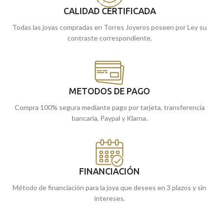
tiendas de Málaga, o si lo prefieres,
tiendas de Málaga, o si lo prefieres,
CALIDAD CERTIFICADA
puedes comprarla online y te la
puedes comprarla online y te la
Todas las joyas compradas en Torres Joyeros poseen por Ley su
enviamos.
enviamos.
contraste correspondiente.
METODOS DE PAGO
Compra 100% segura mediante pago por tarjeta, transferencia
bancaria, Paypal y Klarna.
FINANCIACIÓN
Método de financiación para la joya que desees en 3 plazos y sin
intereses.