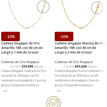
-10%
-10%
Cadena Singapur de Oro
Cadena Singapur Maciza de Oro
Amarillo 18K con 40 cm de
Amarillo 18K con 40 cm de
Largo y 1 mm de Grosor
Largo y 2 mm de Grosor
Cadenas de Oro Singapur
Cadenas de Oro Singapur
193,49
€
695,02
€
214,99
€
772,24
€
IVA incl.
IVA incl.
Cadena Singapur realizada en Oro
Cadena Singapur maciza realizada en
Amarillo de 18 kilates con 40
Oro Amarillo de 18 kilates con 40
centímetros de longitud y 1 mm de
centímetros de longitud y 2 mm de
grosor. Estupenda medida en
grosor. Estupenda medida en
terminación brillo, que es perfecta para
terminación brillo, que es perfecta para
combinar con una medalla, colgante o
combinar con una medalla, colgante o
cruz.
cruz.
Puedes encontrarlas en nuestras
Puedes encontrarlas en nuestras