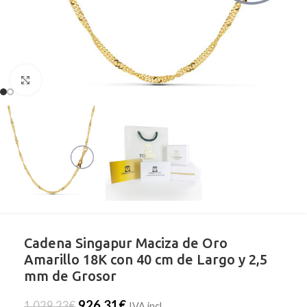
Clic para ampliar
Cadena Singapur Maciza de Oro
Amarillo 18K con 40 cm de Largo y 2,5
mm de Grosor
926,31
€
1.029,23
€
IVA incl.