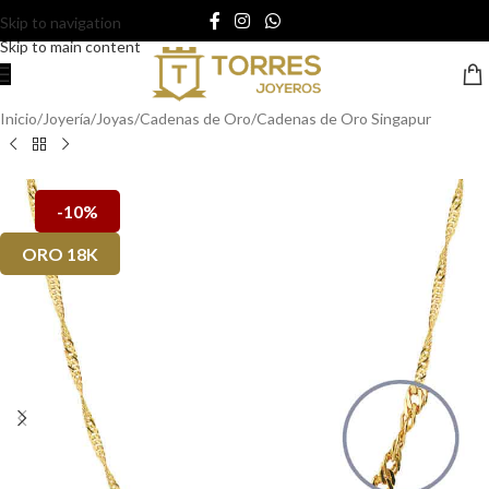
Skip to navigation
Skip to main content
Inicio
/
Joyería
/
Joyas
/
Cadenas de Oro
/
Cadenas de Oro Singapur
-10%
ORO 18K