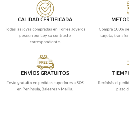
tiempo.
de
Málaga
, o si la 
Puedes encontrarla en nuestras tiendas
enviamos a casa.
de
Málaga
, o si lo prefieres, encargarla
CALIDAD CERTIFICADA
METOD
online y te la enviamos a casa.
Todas las joyas compradas en Torres Joyeros
Compra 100% se
poseen por Ley su contraste
tarjeta, transfe
correspondiente.
ENVÍOS GRATUITOS
TIEMP
Envío gratuito en pedidos superiores a 50€
Recibirás el pedi
en Península, Baleares y Melilla.
plazo d