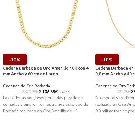
-10%
-10%
Cadena Barbada de Oro Amarillo 18K con 4
Cadena Barbada en 
mm Ancho y 60 cm de Largo
0,8 mm Ancho y 40 
Cadenas de Oro Barbada
Cadenas de Oro Bar
2.136,59
€
3
2.373,99
€
391,25
€
IVA incl.
Las cadenas son joyas pensadas para llevar
Atemporal y tradicio
colgadas siempre. Te mostramos este tipo de
realizada en
Oro Amar
Barbado realizado en Oro Amarillo de 18
0,8 milímetros de gr
quilates con 60 cm de longitud, 4 mm de
longitud. Un diseño 
grosor y 12,80 gr de peso. Elegante y
brillo, que te acompa
aparente diseño con preferencia en el
Puedes encontrarla