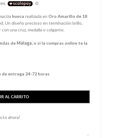
maciza
hueca
realizada en
Oro Amarillo de 18
d. Un diseño precioso en terminación brillo,
r con una cruz, medalla o colgante.
endas de
Málaga
, o si la compras online te la
o de entrega 24-72 horas
IR AL CARRITO
cto ahora!