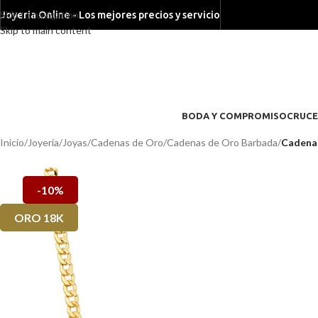
Skip to navigation
Joyeria Online - Los mejores precios y servicio
Skip to main content
BODA Y COMPROMISO
CRUCE
Inicio
/
Joyería
/
Joyas
/
Cadenas de Oro
/
Cadenas de Oro Barbada
/
Cadena 
-10%
ORO 18K