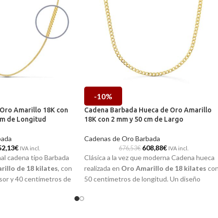
-10%
Oro Amarillo 18K con
Cadena Barbada Hueca de Oro Amarillo
cm de Longitud
18K con 2 mm y 50 cm de Largo
bada
Cadenas de Oro Barbada
52,13
€
608,88
€
676,53
€
IVA incl.
IVA incl.
nal cadena tipo Barbada
Clásica a la vez que moderna Cadena hueca
illo de 18 kilates
, con
realizada en
Oro Amarillo de 18 kilates
co
osor y 40 centímetros de
50 centímetros de longitud. Un diseño
precioso en terminación
precioso en terminación brillo, perfecto para
ñará para siempre.
llevar a diario y combinar con una cruz, medal
o colgante.
 en nuestras tiendas