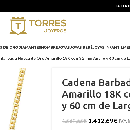
TALLER 
S DE ORO
DIAMANTES
HOMBRE
JOYAS
JOYAS BEBÉ
JOYAS INFANTIL
ME
Barbada Hueca de Oro Amarillo 18K con 3,2 mm Ancho y 60 cm de L
Cadena Barbad
Amarillo 18K 
y 60 cm de Lar
1.412,69
€
1.569,65
€
IVA i