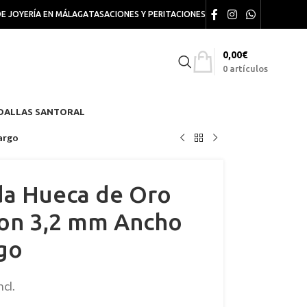
DE JOYERÍA EN MÁLAGA
TASACIONES Y PERITACIONES
0,00
€
0
artículos
DALLAS SANTORAL
argo
a Hueca de Oro
con 3,2 mm Ancho
go
ncl.