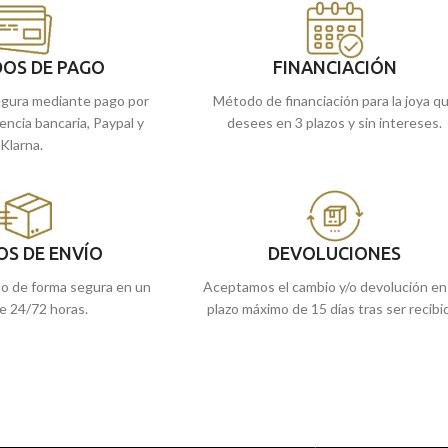
Puedes encontrarla en nuestras tiendas
compras online te la
de
Málaga
, o si la compras online te la
enviamos a casa.
OS DE PAGO
FINANCIACIÓN
gura mediante pago por
Método de financiación para la joya q
rencia bancaria, Paypal y
desees en 3 plazos y sin intereses.
Klarna.
OS DE ENVÍO
DEVOLUCIONES
do de forma segura en un
Aceptamos el cambio y/o devolución en
e 24/72 horas.
plazo máximo de 15 días tras ser recibi