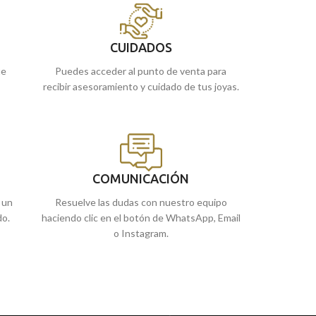
una cruz, medalla 
de Málaga, o si la compras online te la
enviamos a casa.
Puedes encontrar
de
Málaga
, o si 
CUIDADOS
enviamos a casa.
ue
Puedes acceder al punto de venta para
recibir asesoramiento y cuidado de tus joyas.
COMUNICACIÓN
 un
Resuelve las dudas con nuestro equipo
do.
haciendo clic en el botón de WhatsApp, Email
o Instagram.