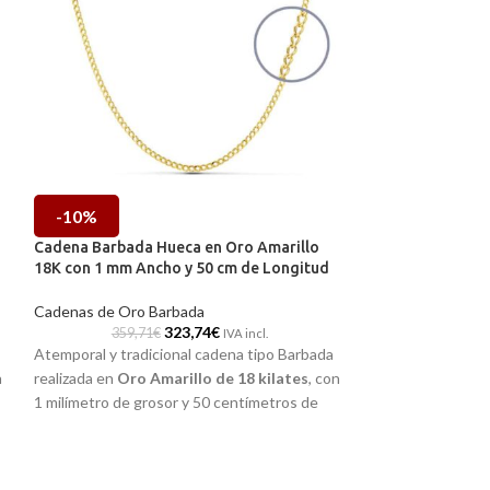
-10%
-10%
Cadena Barbada Hueca en Oro Amarillo
Cadena Barbada 
18K con 1 mm Ancho y 50 cm de Longitud
18K de 0,8 mm y 
Cadenas de Oro Barbada
Cadenas de Oro 
323,74
€
359,71
€
454,71
IVA incl.
Atemporal y tradicional cadena tipo Barbada
Tradicional caden
n
realizada en
Oro Amarillo de 18 kilates
, con
Oro Amarillo de 
1 milímetro de grosor y 50 centímetros de
milímetros de gro
longitud. Un diseño precioso en terminación
longitud. Todo un c
la
brillo, que te acompañará para siempre.
con diseño precios
perfecto para llev
Puedes encontrarla en nuestras tiendas