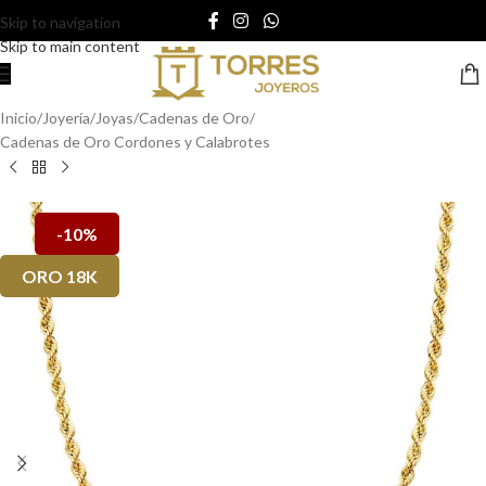
Skip to navigation
Skip to main content
Inicio
/
Joyería
/
Joyas
/
Cadenas de Oro
/
Cadenas de Oro Cordones y Calabrotes
-10%
ORO 18K