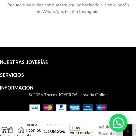
Resuelve las dudas con nuestro equipo haciendo clic en el botón
de WhatsApp, Email o Instagram.
NUESTRAS JOYERÍAS
SERVICIOS
INFORMACIÓN
© 2026
Torres JOYEROS
| Joyería Online
Embalaje
Cordón
Salomónico
para
Oro
regalo
1.231,35
€
Amarillo
incluido.
Hay
-
18K con 60
1.108,22
€
existencias
Plazo de
cm de