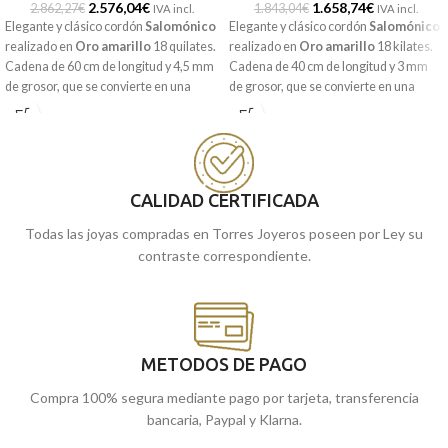
2.576,04
€
1.658,74
€
2.862,27
€
1.843,04
€
IVA incl.
IVA incl.
Elegante y clásico cordón
Salomónico
Elegante y clásico cordón
Salomónico
realizado en
Oro amarillo
18 quilates.
realizado en
Oro amarillo
18 kilates.
Cadena de 60 cm de longitud y 4,5 mm
Cadena de 40 cm de longitud y 3 mm
de grosor, que se convierte en una
de grosor, que se convierte en una
pieza de siempre y para siempre,
pieza de siempre y para siempre,
perfecta para combinar con una
perfecta para combinar con una
medalla, colgante o cruz.
medalla, colgante o cruz.
Puedes encontrarla en nuestras
Puedes encontrarla en nuestras
tiendas de Málaga y Melilla, o si la
tiendas de Málaga, o si la compras
CALIDAD CERTIFICADA
compras online, te lo enviamos a
online, te lo enviamos a casa.
Todas las joyas compradas en Torres Joyeros poseen por Ley su
casa.
contraste correspondiente.
METODOS DE PAGO
Compra 100% segura mediante pago por tarjeta, transferencia
bancaria, Paypal y Klarna.