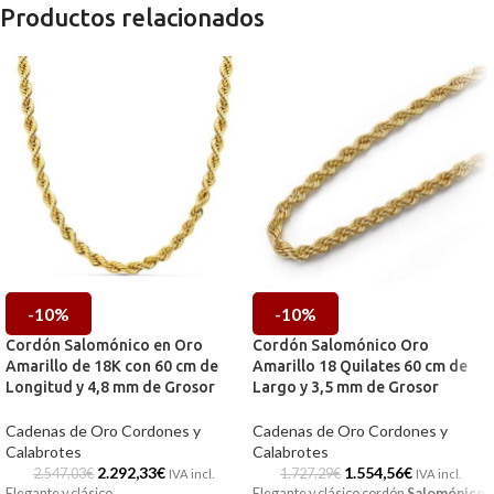
Productos relacionados
-10%
-10%
Cordón Salomónico en Oro
Cordón Salomónico Oro
Amarillo de 18K con 60 cm de
Amarillo 18 Quilates 60 cm de
Longitud y 4,8 mm de Grosor
Largo y 3,5 mm de Grosor
Cadenas de Oro Cordones y
Cadenas de Oro Cordones y
Calabrotes
Calabrotes
2.292,33
€
1.554,56
€
2.547,03
€
1.727,29
€
IVA incl.
IVA incl.
Elegante y clásico
Elegante y clásico cordón
Salomónico