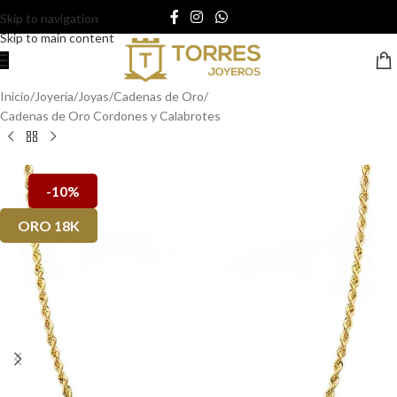
Skip to navigation
Skip to main content
Inicio
/
Joyería
/
Joyas
/
Cadenas de Oro
/
Cadenas de Oro Cordones y Calabrotes
-10%
ORO 18K