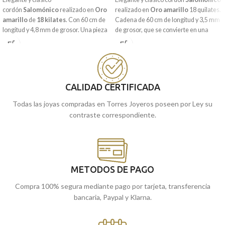
cordón
Salomónico
realizado en
Oro
realizado en
Oro amarillo
18 quilates.
amarillo
de
18 kilates
. Con 60 cm de
Cadena de 60 cm de longitud y 3,5 mm
longitud y 4,8 mm de grosor. Una pieza
de grosor, que se convierte en una
perfecta para venir acompañada de un
pieza de siempre y para siempre,
colgante o medalla.
perfecta para combinar con una
medalla, colgante o cruz.
Puedes encontrarlas en nuestras
tiendas de Málaga , o si lo prefieres,
Puedes encontrarla en nuestras
puedes comprarla online y te la
tiendas de Málaga y Melilla, o si la
CALIDAD CERTIFICADA
enviamos.
compras online, te lo enviamos a
Todas las joyas compradas en Torres Joyeros poseen por Ley su
casa.
contraste correspondiente.
METODOS DE PAGO
Compra 100% segura mediante pago por tarjeta, transferencia
bancaria, Paypal y Klarna.