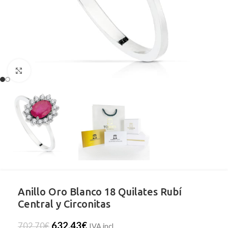
Clic para ampliar
Anillo Oro Blanco 18 Quilates Rubí
Central y Circonitas
632,43
€
702,70
€
IVA incl.