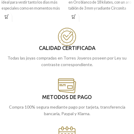
ideal para vestir tanto los días más
en Oro blanco de 18 kilates, con un aro
especiales como en momentos más
tablón de 3 mm y radiante Circonita
informales de tu día a día. Este está
central que te hará brillar.
formado por tres profundas Amatistas,
Puedes encontrarlo en nuestras
que le dan ese toque tan especial.
tiendas de Málaga, o si lo prefieres,
Puedes encontrarlo en nuestras
comprarla online y te la enviamos a
tiendas de Málaga, o si lo prefieres,
casa.
CALIDAD CERTIFICADA
comprarla online y te la enviamos a
casa.
Todas las joyas compradas en Torres Joyeros poseen por Ley su
contraste correspondiente.
METODOS DE PAGO
Compra 100% segura mediante pago por tarjeta, transferencia
bancaria, Paypal y Klarna.