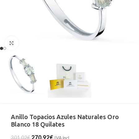
Clic para ampliar
Anillo Topacios Azules Naturales Oro
Blanco 18 Quilates
270,92
€
301,02
€
IVA incl.