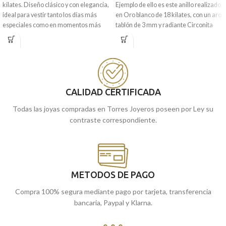
kilates. Diseño clásico y con elegancia,
Ejemplo de ello es este anillo realizado
ideal para vestir tanto los días más
en Oro blanco de 18 kilates, con un aro
especiales como en momentos más
tablón de 3 mm y radiante Circonita
informales de tu día a día. Este está
central que te hará brillar.
formado por tres profundas Amatistas,
Puedes encontrarlo en nuestras
que le dan ese toque tan especial.
tiendas de Málaga, o si lo prefieres,
Puedes encontrarlo en nuestras
comprarla online y te la enviamos a
tiendas de Málaga, o si lo prefieres,
casa.
CALIDAD CERTIFICADA
comprarla online y te la enviamos a
casa.
Todas las joyas compradas en Torres Joyeros poseen por Ley su
contraste correspondiente.
METODOS DE PAGO
Compra 100% segura mediante pago por tarjeta, transferencia
bancaria, Paypal y Klarna.