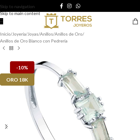
Skip to navigation
Skip to main content
Inicio
/
Joyería
/
Joyas
/
Anillos
/
Anillos de Oro
/
Anillos de Oro Blanco con Pedrería
-10%
ORO 18K