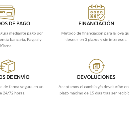
refieres, comprarla
circonitas.
mos a casa.
Puedes encontrarlo en nuestras tiendas de
Málaga, o si lo prefieres, comprarla online y t
OS DE PAGO
FINANCIACIÓN
la enviamos a casa.
gura mediante pago por
Método de financiación para la joya q
rencia bancaria, Paypal y
desees en 3 plazos y sin intereses.
Klarna.
OS DE ENVÍO
DEVOLUCIONES
do de forma segura en un
Aceptamos el cambio y/o devolución en
e 24/72 horas.
plazo máximo de 15 días tras ser recibi