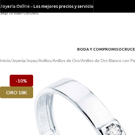
Skip to navigation
Joyeria Online - Los mejores precios y servicio
Skip to main content
BODA Y COMPROMISO
CRUCE
Inicio
/
Joyería
/
Joyas
/
Anillos
/
Anillos de Oro
/
Anillos de Oro Blanco con Pe
-10%
ORO 18K