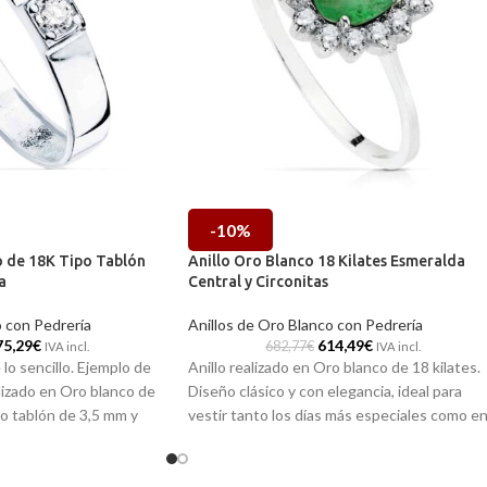
-10%
o de 18K Tipo Tablón
Anillo Oro Blanco 18 Kilates Esmeralda
a
Central y Circonitas
o con Pedrería
Anillos de Oro Blanco con Pedrería
75,29
€
614,49
€
682,77
€
IVA incl.
IVA incl.
lo sencillo. Ejemplo de
Anillo realizado en Oro blanco de 18 kilates.
alizado en Oro blanco de
Diseño clásico y con elegancia, ideal para
ro tablón de 3,5 mm y
vestir tanto los días más especiales como e
tral que te hará brillar.
momentos más informales de tu día a día.
Este está formado por una viva Esmeralda
 en nuestras tiendas
sintética central y orla de radiantes