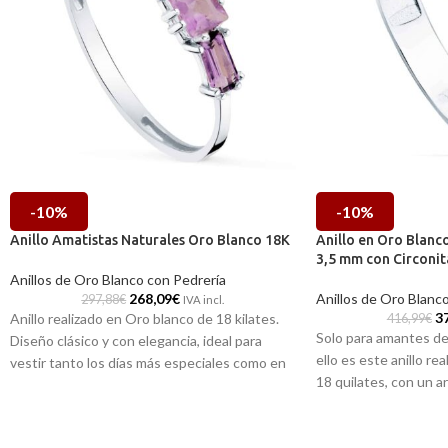
-10%
-10%
Anillo Amatistas Naturales Oro Blanco 18K
Anillo en Oro Blanc
3,5 mm con Circonit
Anillos de Oro Blanco con Pedrería
268,09
€
Anillos de Oro Blanc
297,88
€
IVA incl.
3
Anillo realizado en Oro blanco de 18 kilates.
416,99
€
Solo para amantes de 
Diseño clásico y con elegancia, ideal para
ello es este anillo re
vestir tanto los días más especiales como en
18 quilates, con un a
momentos más informales de tu día a día.
radiante Circonita cen
Este está formado por tres profundas
Amatistas, que le dan ese toque tan especial.
Puedes encontrarlo