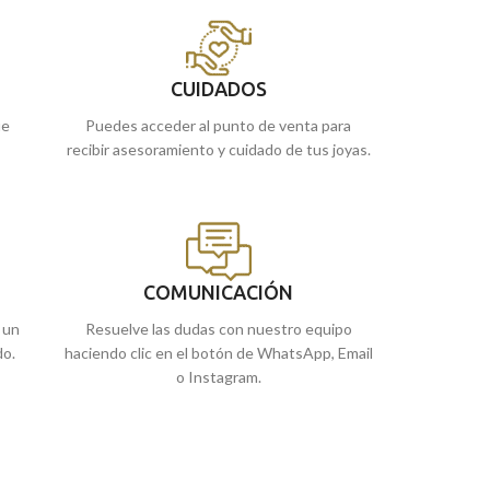
como a modo de orla.
Puedes encontra
Puedes encontrarlo en nuestras tiendas
de Málaga, o si l
e
de Málaga y Melilla, o si lo prefieres,
online y te la en
CUIDADOS
comprarla online y te la enviamos a casa.
ue
Puedes acceder al punto de venta para
recibir asesoramiento y cuidado de tus joyas.
COMUNICACIÓN
 un
Resuelve las dudas con nuestro equipo
do.
haciendo clic en el botón de WhatsApp, Email
o Instagram.