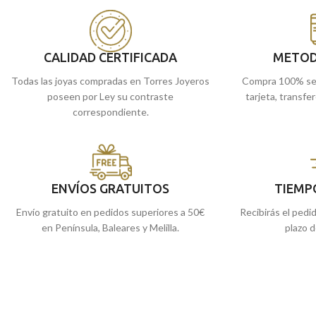
de Málaga, o si lo p
Puedes encontrarlo en nuestras tiendas
online y te la envia
de Málaga, o si lo prefieres, comprarla
online y te la enviamos a casa.
CALIDAD CERTIFICADA
METOD
Todas las joyas compradas en Torres Joyeros
Compra 100% se
poseen por Ley su contraste
tarjeta, transfe
correspondiente.
ENVÍOS GRATUITOS
TIEMP
Envío gratuito en pedidos superiores a 50€
Recibirás el pedi
en Península, Baleares y Melilla.
plazo d