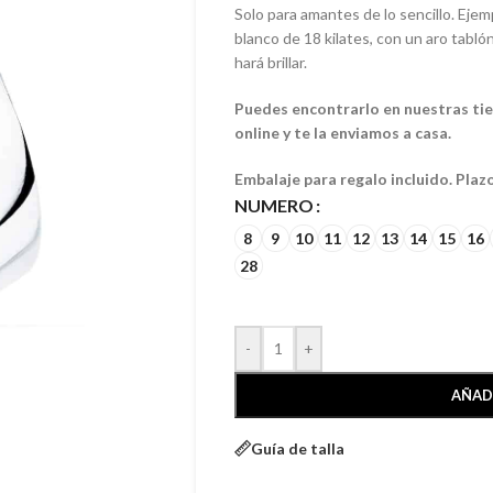
Solo para amantes de lo sencillo. Ejemp
blanco de 18 kilates, con un aro tabló
hará brillar.
Puedes encontrarlo en nuestras tien
online y te la enviamos a casa.
Embalaje para regalo incluido. Plaz
NUMERO
8
9
10
11
12
13
14
15
16
28
-
+
AÑAD
Guía de talla