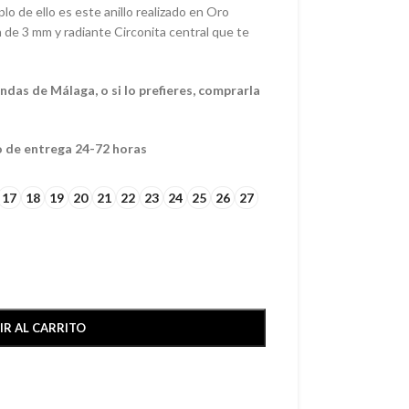
lo de ello es este anillo realizado en Oro
n de 3 mm y radiante Circonita central que te
das de Málaga, o si lo prefieres, comprarla
o de entrega 24-72 horas
17
18
19
20
21
22
23
24
25
26
27
IR AL CARRITO