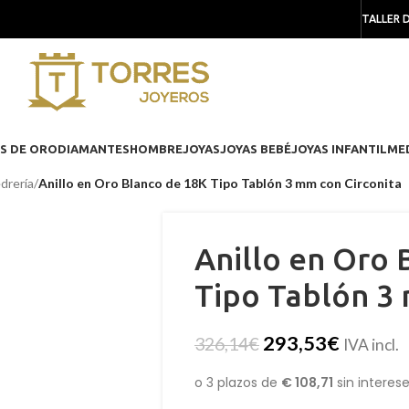
TALLER 
S DE ORO
DIAMANTES
HOMBRE
JOYAS
JOYAS BEBÉ
JOYAS INFANTIL
ME
drería
/
Anillo en Oro Blanco de 18K Tipo Tablón 3 mm con Circonita
Anillo en Oro 
Tipo Tablón 3 
293,53
€
326,14
€
IVA incl.