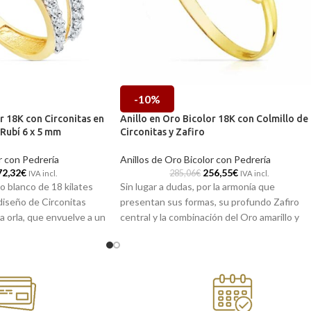
-10%
r 18K con Circonitas en
Anillo en Oro Bicolor 18K con Colmillo de
Rubí 6 x 5 mm
Circonitas y Zafiro
r con Pedrería
Anillos de Oro Bicolor con Pedrería
72,32
€
256,55
€
285,06
€
IVA incl.
IVA incl.
ro blanco de 18 kilates
Sin lugar a dudas, por la armonía que
 diseño de Circonitas
presentan sus formas, su profundo Zafiro
a orla, que envuelve a un
central y la combinación del Oro amarillo y
l.
blanco de 18 kilates, podríamos considerar
esta joya como una pieza de joyería
 en nuestras tiendas
vanguardista.
refiere encargarla
mos a casa.
Puedes encontrarlo en nuestras tiendas
de Málaga, o si lo prefieres, puedes