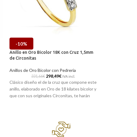
-10%
-10%
Anillo en Oro Bicolor 18K con Cruz 1,5mm
Anillo en Oro Bic
de Circonitas
Paralela de Circ
Anillos de Oro Bicolor con Pedrería
Anillos de Oro Bic
298,49
€
331,66
€
304,11
IVA incl.
Clásico diseño el de la cruz que compone este
Su doble fila paral
anillo, elaborado en Oro de 18 kilates bicolor y
engastadas, es la
que con sus originales Circonitas, te harán
elegancia que tod
brillar.
de su corte clásic
bicolor, hace que 
Puedes encontrarla en nuestras tiendas
auténtica exquisit
de Málaga, o si lo prefiere encargarla
online y te la enviamos a casa.
Puedes encontra
de Málaga, o si l