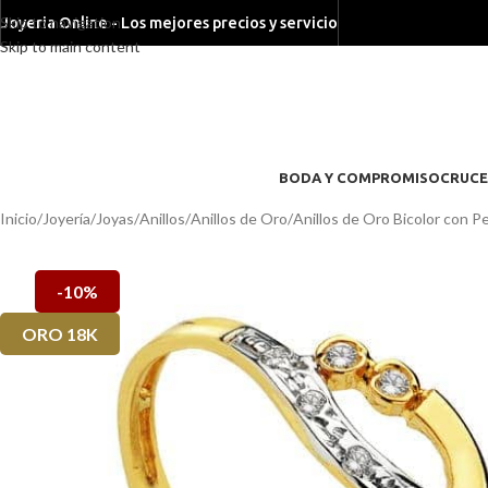
Skip to navigation
Joyeria Online - Los mejores precios y servicio
Skip to main content
BODA Y COMPROMISO
CRUCE
Inicio
/
Joyería
/
Joyas
/
Anillos
/
Anillos de Oro
/
Anillos de Oro Bicolor con P
-10%
ORO 18K