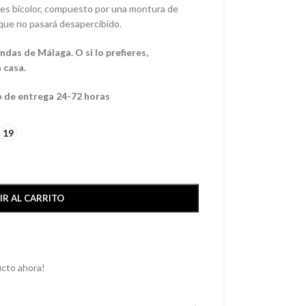
ates bicolor, compuesto por una montura de
que no pasará desapercibido.
das de Málaga. O si lo prefieres,
 casa.
o de entrega 24-72 horas
19
IR AL CARRITO
cto ahora!