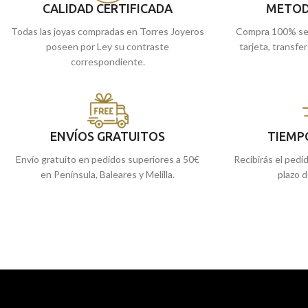
CALIDAD CERTIFICADA
METOD
Todas las joyas compradas en Torres Joyeros
Compra 100% se
poseen por Ley su contraste
tarjeta, transfe
correspondiente.
ENVÍOS GRATUITOS
TIEMP
Envío gratuito en pedidos superiores a 50€
Recibirás el pedi
en Península, Baleares y Melilla.
plazo d