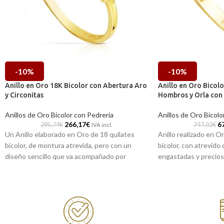
-10%
-10%
Anillo en Oro 18K Bicolor con Abertura Aro
Anillo en Oro Bicolo
y Circonitas
Hombros y Orla con 
Anillos de Oro Bicolor con Pedrería
Anillos de Oro Bicolo
266,17
€
6
295,74
€
747,02
€
IVA incl.
Un Anillo elaborado en Oro de 18 quilates
Anillo realizado en O
bicolor, de montura atrevida, pero con un
bicolor, con atrevido
diseño sencillo que va acompañado por
engastadas y precios
circonitas engastadas.
magnífico Rubí centra
Puedes encontrarlo en nuestras tiendas
Puedes encontrarla
de Málaga, o si lo prefieres, puedes
de Málaga, o si lo p
encargarlo online y te lo enviamos a casa.
online y te la envia