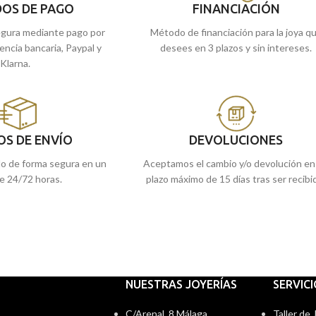
encargarlo online y te lo enviamos a casa.
OS DE PAGO
FINANCIACIÓN
gura mediante pago por
Método de financiación para la joya q
rencia bancaria, Paypal y
desees en 3 plazos y sin intereses.
Klarna.
OS DE ENVÍO
DEVOLUCIONES
do de forma segura en un
Aceptamos el cambio y/o devolución en
e 24/72 horas.
plazo máximo de 15 días tras ser recibi
NUESTRAS JOYERÍAS
SERVIC
C/Arenal, 8 Málaga
Taller de