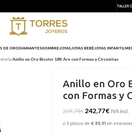
TALLER 
S DE ORO
DIAMANTES
HOMBRE
JOYAS
JOYAS BEBÉ
JOYAS INFANTIL
ME
edrería
/
Anillo en Oro Bicolor 18K Aro con Formas y Circonitas
Anillo en Oro 
con Formas y C
242,77
€
269,74
€
IVA incl.