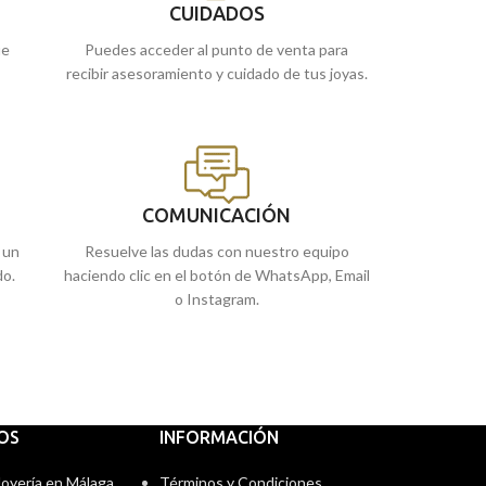
encargarlo online
CUIDADOS
ue
Puedes acceder al punto de venta para
recibir asesoramiento y cuidado de tus joyas.
COMUNICACIÓN
 un
Resuelve las dudas con nuestro equipo
do.
haciendo clic en el botón de WhatsApp, Email
o Instagram.
IOS
INFORMACIÓN
 Joyería en Málaga
Términos y Condiciones