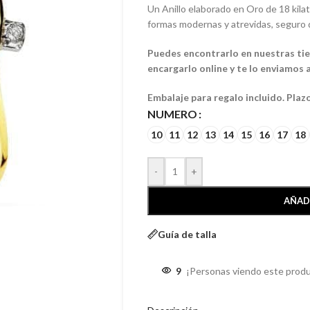
Un Anillo elaborado en Oro de 18 kil
formas modernas y atrevidas, seguro 
Puedes encontrarlo en nuestras tien
encargarlo online y te lo enviamos a
Embalaje para regalo incluido. Plaz
NUMERO
10
11
12
13
14
15
16
17
18
-
+
AÑAD
Guía de talla
9
¡Personas viendo este produ