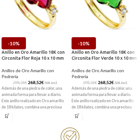
-10%
-10%
Anillo en Oro Amarillo 18K con
Anillo en Oro Amarillo 18K con
Circonita Flor Roja 10 x 10 mm
Circonita Flor Verde 10 x 10 mm
Anillos de Oro Amarillo con
Anillos de Oro Amarillo con
Pedrería
Pedrería
268,52
€
268,52
€
298,36
€
298,36
€
IVA incl.
IVA incl.
Además de una piedra de color, una
Además de una piedra de color, una
animada forma para llevar a diario.
animada forma para llevar a diario.
Este anillo realizado en Oro amarillo
Este anillo realizado en Oro amarillo
de 18 kilates, combina una preciosa
de 18 kilates, combina una preciosa
circonita con forma de flor en su
circonita con forma de flor en su
centro, y dos radiantes y pequeñas
centro, y dos radiantes y pequeñas
circonitas blancas en sus extremos.
circonitas blancas en sus extremos.
Con este anillo no pasarás
Con este anillo no pasarás
desapercibida.
desapercibida.