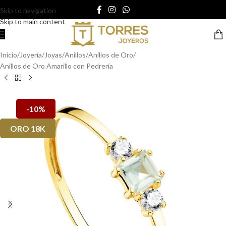
Skip to navigation
Skip to main content
Inicio
/
Joyería
/
Joyas
/
Anillos
/
Anillos de Oro
/
Anillos de Oro Amarillo con Pedrería
-10%
ORO 18K