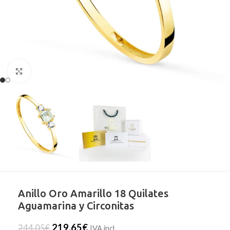
Clic para ampliar
Anillo Oro Amarillo 18 Quilates
Aguamarina y Circonitas
219,65
€
244,05
€
IVA incl.