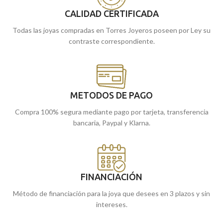
CALIDAD CERTIFICADA
Puedes encontrarlo en nuestras
Puedes encontrarlo en nuestras
tiendas de Málaga. O si lo prefieres,
tiendas de Málaga. O si lo prefieres,
Todas las joyas compradas en Torres Joyeros poseen por Ley su
encargarlo online y te lo enviamos a
encargarlo online y te lo enviamos a
contraste correspondiente.
casa.
casa.
METODOS DE PAGO
Compra 100% segura mediante pago por tarjeta, transferencia
bancaria, Paypal y Klarna.
FINANCIACIÓN
Método de financiación para la joya que desees en 3 plazos y sin
intereses.