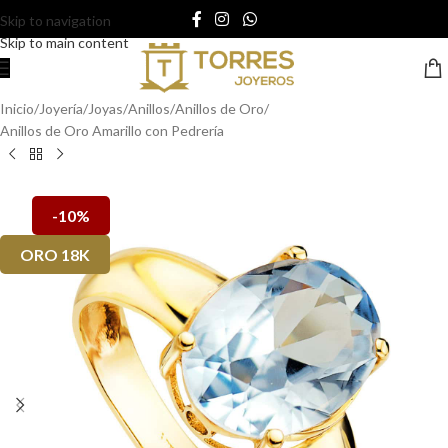
Skip to navigation
Skip to main content
Inicio
/
Joyería
/
Joyas
/
Anillos
/
Anillos de Oro
/
Anillos de Oro Amarillo con Pedrería
-10%
ORO 18K