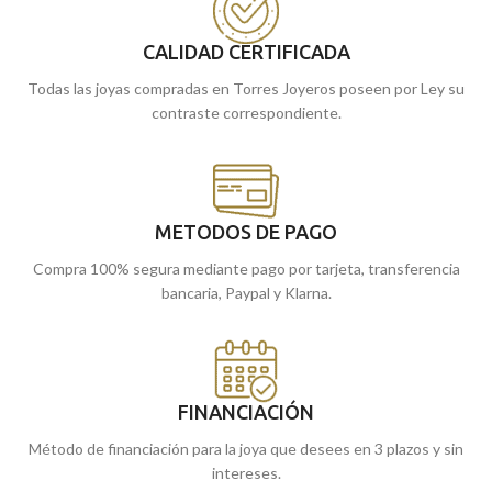
desapercibida.
desapercibida.
CALIDAD CERTIFICADA
Puedes encontrarlo en nuestras
Puedes encontrarlo en nuestras
tiendas de Málaga. O si lo prefieres,
tiendas de Málaga. O si lo prefieres,
Todas las joyas compradas en Torres Joyeros poseen por Ley su
encargarlo online y te lo enviamos a
encargarlo online y te lo enviamos a
contraste correspondiente.
casa.
casa.
METODOS DE PAGO
Compra 100% segura mediante pago por tarjeta, transferencia
bancaria, Paypal y Klarna.
FINANCIACIÓN
Método de financiación para la joya que desees en 3 plazos y sin
intereses.