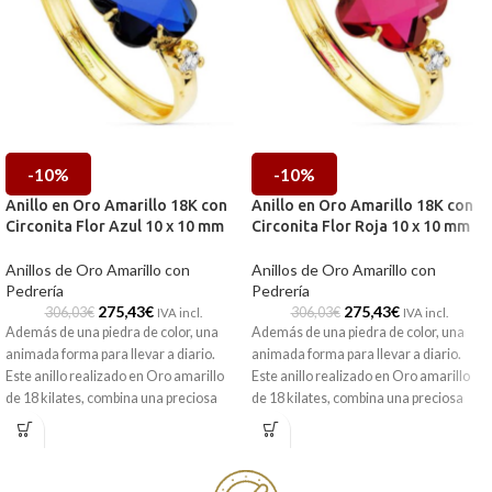
-10%
-10%
Anillo en Oro Amarillo 18K con
Anillo en Oro Amarillo 18K con
Circonita Flor Azul 10 x 10 mm
Circonita Flor Roja 10 x 10 mm
Anillos de Oro Amarillo con
Anillos de Oro Amarillo con
Pedrería
Pedrería
275,43
€
275,43
€
306,03
€
306,03
€
IVA incl.
IVA incl.
Además de una piedra de color, una
Además de una piedra de color, una
animada forma para llevar a diario.
animada forma para llevar a diario.
Este anillo realizado en Oro amarillo
Este anillo realizado en Oro amarillo
de 18 kilates, combina una preciosa
de 18 kilates, combina una preciosa
circonita con forma de flor en su
circonita con forma de flor en su
centro, y dos radiantes y pequeñas
centro, y dos radiantes y pequeñas
Circonitas blancas en sus extremos.
circonitas blancas en sus extremos.
Con este anillo no pasarás
Con este anillo no pasarás