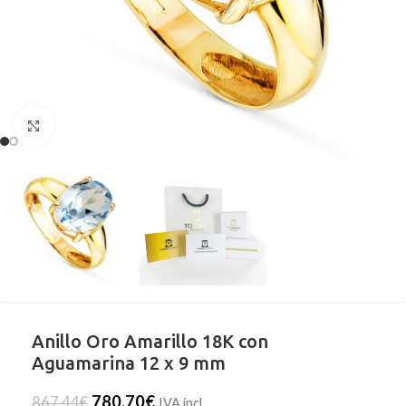
Clic para ampliar
Anillo Oro Amarillo 18K con
Aguamarina 12 x 9 mm
780,70
€
867,44
€
IVA incl.