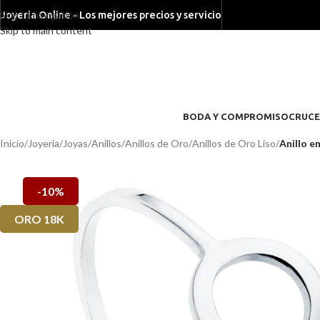
Skip to navigation
Joyeria Online - Los mejores precios y servicio
Skip to main content
BODA Y COMPROMISO
CRUCE
Inicio
/
Joyería
/
Joyas
/
Anillos
/
Anillos de Oro
/
Anillos de Oro Liso
/
Anillo e
-10%
ORO 18K