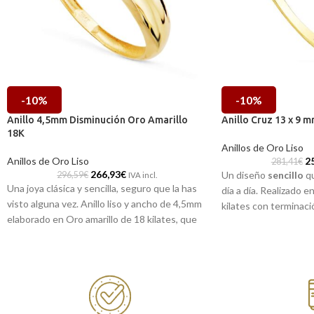
-10%
-10%
Anillo 4,5mm Disminución Oro Amarillo
Anillo Cruz 13 x 9 
18K
Anillos de Oro Liso
Anillos de Oro Liso
2
281,41
€
266,93
€
Un diseño
sencillo
qu
296,59
€
IVA incl.
Una joya clásica y sencilla, seguro que la has
día a día. Realizado e
visto alguna vez. Anillo liso y ancho de 4,5mm
kilates con terminac
elaborado en Oro amarillo de 18 kilates, que
cruz para que te lo p
alterna terminación pulida brillo con aro en
Puedes encontrarla
disminución. Una joya para siempre.
de Málaga, o si lo p
Puedes encontrarlo en muestras tienda de
online y te la envia
Málaga, o si lo prefieres, encargarlo online
y te lo llevamos a casa.