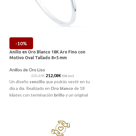
-10%
-10%
Anillo en Oro Blanco 18K Aro Fino con
Anillo Estrella D
Motivo Oval Tallado 8×5 mm
Anillos de Oro Lis
Anillos de Oro Liso
281,26
212,08
€
Elegante anillo re
235,64
€
IVA incl.
Un diseño
sencillo
que podrás vestir en tu
kilates, con estre
día a día. Realizado en
Oro blanco
de 18
central que no te
kilates con terminación
brillo
y un original
Puedes encontrar
ovalo tallado que combinará con todo.
de Málaga o si lo
Puedes encargarlo en nuestras tiendas de
online y te la en
Málaga, o si lo prefieres, encargarlo online
y te lo enviamos a casa.