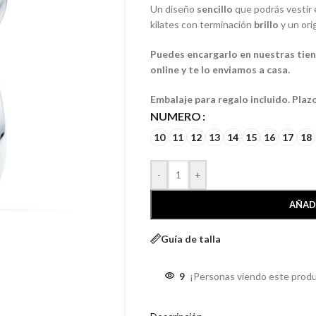
Un diseño
sencillo
que podrás vestir e
kilates con terminación
brillo
y un ori
Puedes encargarlo en nuestras tiend
online y te lo enviamos a casa.
Embalaje para regalo incluido. Plaz
NUMERO
10
11
12
13
14
15
16
17
18
-
+
AÑAD
Guía de talla
9
¡Personas viendo este produ