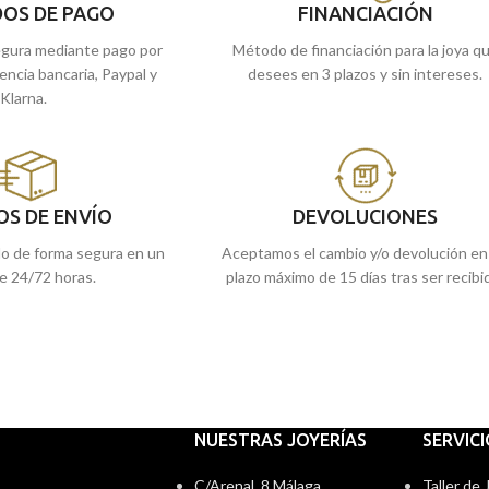
OS DE PAGO
FINANCIACIÓN
gura mediante pago por
Método de financiación para la joya q
rencia bancaria, Paypal y
desees en 3 plazos y sin intereses.
Klarna.
OS DE ENVÍO
DEVOLUCIONES
do de forma segura en un
Aceptamos el cambio y/o devolución en
e 24/72 horas.
plazo máximo de 15 días tras ser recibi
NUESTRAS JOYERÍAS
SERVIC
C/Arenal, 8 Málaga
Taller de