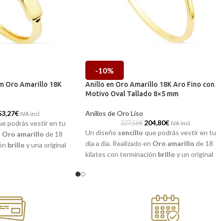
-10%
mm Oro Amarillo 18K
Anillo en Oro Amarillo 18K Aro Fino con
Motivo Oval Tallado 8×5 mm
53,27
€
Anillos de Oro Liso
IVA incl.
204,80
€
e podrás vestir en tu
227,56
€
IVA incl.
Un diseño
sencillo
que podrás vestir en tu
n
Oro amarillo
de 18
día a día. Realizado en
Oro amarillo
de 18
ión
brillo
y una original
kilates con terminación
brillo
y un original
ongas con todo.
óvalo tallado que combinará con todo.
 en nuestras tiendas
Puedes encontrarla en nuestras tiendas
refiere encargarla
de Málaga, o si lo prefiere encargarla
mos a casa.
online y te la enviamos a casa.