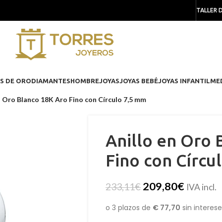
TALLER 
S DE ORO
DIAMANTES
HOMBRE
JOYAS
JOYAS BEBÉ
JOYAS INFANTIL
ME
n Oro Blanco 18K Aro Fino con Círculo 7,5 mm
Anillo en Oro 
Fino con Círcu
209,80
€
233,11
€
IVA incl.