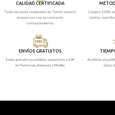
CALIDAD CERTIFICADA
METOD
Todas las joyas compradas en Torres Joyeros
Compra 100% se
poseen por Ley su contraste
tarjeta, transfe
correspondiente.
ENVÍOS GRATUITOS
TIEMP
Envío gratuito en pedidos superiores a 50€
Recibirás el pedi
en Península, Baleares y Melilla.
plazo d