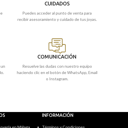
CUIDADOS
ue
Puedes acceder al punto de venta para
recibir asesoramiento y cuidado de tus joyas.
COMUNICACIÓN
 un
Resuelve las dudas con nuestro equipo
do.
haciendo clic en el botón de WhatsApp, Email
o Instagram.
IOS
INFORMACIÓN
 Joyería en Málaga
Términos y Condiciones